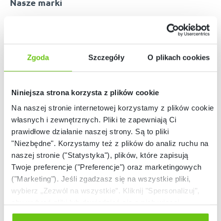
Nasze marki
Zgoda
Szczegóły
O plikach cookies
Niniejsza strona korzysta z plików cookie
Na naszej stronie internetowej korzystamy z plików cookie:
własnych i zewnętrznych. Pliki te zapewniają Ci
prawidłowe działanie naszej strony. Są to pliki
"Niezbędne". Korzystamy też z plików do analiz ruchu na
naszej stronie ("Statystyka"), plików, które zapisują
Twoje preferencje ("Preferencje") oraz marketingowych
("Marketing"). Jeśli zgadzasz się na wszystkie pliki,
wybierz „Zezwól na wszystkie”. Kliknij "Spersonalizuj",
Nasze strony
aby wybrać pliki lub dowiedzieć się o nich więcej.
Odmów zgody poprzez przycisk „Odmowa”. Wtedy