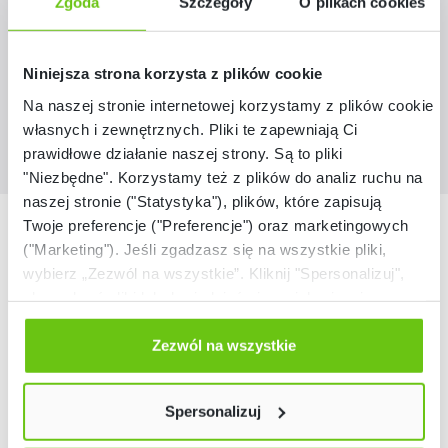
Zgoda
Szczegóły
O plikach cookies
189,90 zł
Niniejsza strona korzysta z plików cookie
Na naszej stronie internetowej korzystamy z plików cookie:
własnych i zewnętrznych. Pliki te zapewniają Ci
prawidłowe działanie naszej strony. Są to pliki
"Niezbędne". Korzystamy też z plików do analiz ruchu na
naszej stronie ("Statystyka"), plików, które zapisują
Nasze marki
Twoje preferencje ("Preferencje") oraz marketingowych
("Marketing"). Jeśli zgadzasz się na wszystkie pliki,
wybierz „Zezwól na wszystkie”. Kliknij "Spersonalizuj",
aby wybrać pliki lub dowiedzieć się o nich więcej.
Odmów zgody poprzez przycisk „Odmowa”. Wtedy
użyjemy tylko plików niezbędnych dla naszej strony.
Zezwól na wszystkie
Twój wybór możesz zmienić przez kliknięcie przycisku w
lewym dolnym rogu strony. Więcej informacji znajdziesz
Spersonalizuj
w naszej
Polityce prywatności