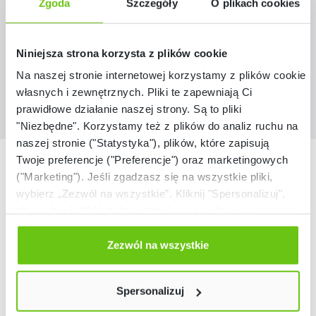
Zgoda
Szczegóły
O plikach cookies
159,90 zł
Niniejsza strona korzysta z plików cookie
Na naszej stronie internetowej korzystamy z plików cookie:
własnych i zewnętrznych. Pliki te zapewniają Ci
prawidłowe działanie naszej strony. Są to pliki
"Niezbędne". Korzystamy też z plików do analiz ruchu na
naszej stronie ("Statystyka"), plików, które zapisują
Nasze marki
Twoje preferencje ("Preferencje") oraz marketingowych
("Marketing"). Jeśli zgadzasz się na wszystkie pliki,
wybierz „Zezwól na wszystkie”. Kliknij "Spersonalizuj",
aby wybrać pliki lub dowiedzieć się o nich więcej.
Odmów zgody poprzez przycisk „Odmowa”. Wtedy
użyjemy tylko plików niezbędnych dla naszej strony.
Zezwól na wszystkie
Twój wybór możesz zmienić przez kliknięcie przycisku w
lewym dolnym rogu strony. Więcej informacji znajdziesz
Spersonalizuj
w naszej
Polityce prywatności