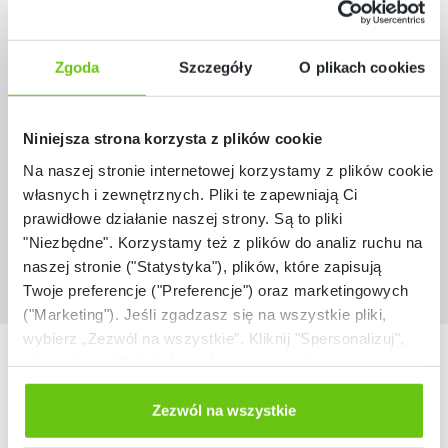
Opis
Zgoda
Szczegóły
O plikach cookies
Stoły Marcus zostały stworzone z myślą o salach lekcyjnych,
przedszkolnych i innych przestrzeniach edukacyjnych. Blaty
Więcej
Niniejsza strona korzysta z plików cookie
są d
Na naszej stronie internetowej korzystamy z plików cookie:
własnych i zewnętrznych. Pliki te zapewniają Ci
Materiały dla nauczyciela
prawidłowe działanie naszej strony. Są to pliki
"Niezbędne". Korzystamy też z plików do analiz ruchu na
naszej stronie ("Statystyka"), plików, które zapisują
Twoje preferencje ("Preferencje") oraz marketingowych
("Marketing"). Jeśli zgadzasz się na wszystkie pliki,
wybierz „Zezwól na wszystkie”. Kliknij "Spersonalizuj",
Nasze marki
aby wybrać pliki lub dowiedzieć się o nich więcej.
Odmów zgody poprzez przycisk „Odmowa”. Wtedy
użyjemy tylko plików niezbędnych dla naszej strony.
Zezwól na wszystkie
Twój wybór możesz zmienić przez kliknięcie przycisku w