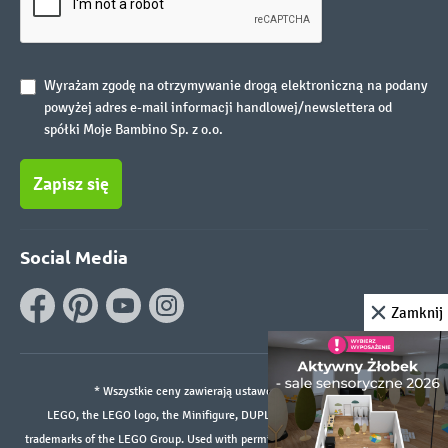
Wyrażam zgodę na otrzymywanie drogą elektroniczną na podany
powyżej adres e-mail informacji handlowej/newslettera od
spółki Moje Bambino Sp. z o.o.
Zapisz się
Social Media
Zamknij
* Wszystkie ceny zawierają ustawowy podatek VAT.
LEGO, the LEGO logo, the Minifigure, DUPLO, and the SPIKE logo are
trademarks of the LEGO Group. Used with permission. ©2026 The LEGO Group