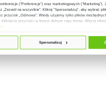
 preferencje ("Preferencje") oraz marketingowych ("Marketing"). 
od 133 do 159 cm
rz „Zezwól na wszystkie”. Kliknij "Spersonalizuj", aby wybrać plik
 przycisk „Odmowa”. Wtedy użyjemy tylko plików niezbędnych 
od 146 do 176,5 cm
kliknięcie przycisku w lewym dolnym rogu strony. Więcej inform
ści
od 159 do 188 cm
od 174 do 207 cm
Spersonalizuj
Z