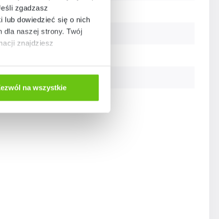
Jeśli zgadzasz
Szkoła
i lub dowiedzieć się o nich
dla naszej strony. Twój
Szkoła
acji znajdziesz
Szkoła
Szkoła
ezwól na wszystkie