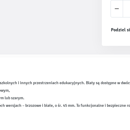
Ilość 
Podziel s
dszkolnych i innych przestrzeniach edukacyjnych. Blaty są dostępne w dwó
nowym,
ym lub szarym.
h wersjach – brzozowe i białe, o śr. 45 mm. To funkcjonalne i bezpieczne r