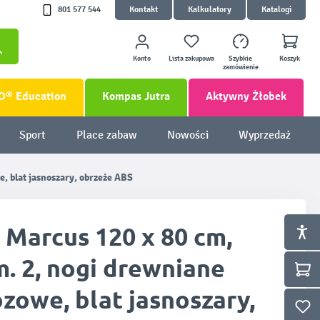
801 577 544
Kontakt
Kalkulatory
Katalogi
Konto
Lista zakupowa
Szybkie
Koszyk
zamówienie
O® Education
Kompas Jutra
Aktywny Żłobek
Sport
Place zabaw
Nowości
Wyprzedaż
e, blat jasnoszary, obrzeże ABS
 Marcus 120 x 80 cm,
. 2, nogi drewniane
zowe, blat jasnoszary,