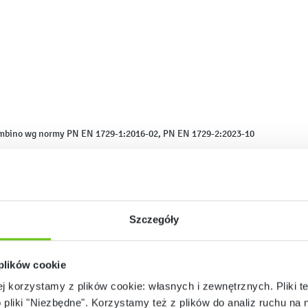
ambino wg normy PN EN 1729-1:2016-02, PN EN 1729-2:2023-10
Wys. dziecka
od 80 do 95 cm
Szczegóły
od 93 do 116 cm
od 108 do 121 cm
 plików cookie
ej korzystamy z plików cookie: własnych i zewnętrznych. Pliki t
od 119 do 142 cm
o pliki "Niezbędne". Korzystamy też z plików do analiz ruchu na n