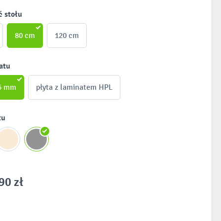
ć stołu
80 cm
120 cm
atu
25 mm
płyta z laminatem HPL
tu
90 zł