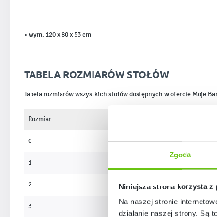
• wym. 120 x 80 x 53 cm
TABELA ROZMIARÓW STOŁÓW
Tabela rozmiarów wszystkich stołów dostępnych w ofercie Moje B
Rozmiar
Wys. stołów
0
40 cm
Zgoda
1
46 cm
2
53 cm
Niniejsza strona korzysta z
Na naszej stronie internetow
3
59 cm
działanie naszej strony. Są t