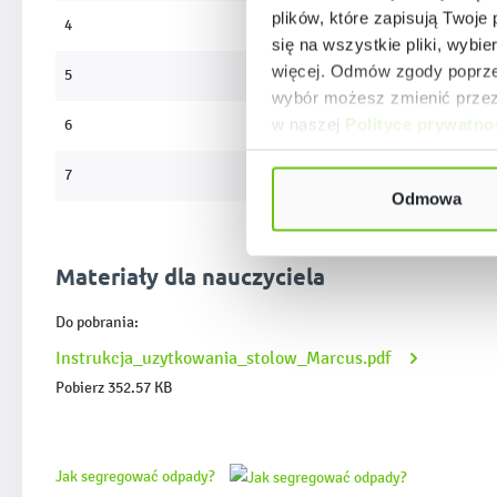
plików, które zapisują Twoje
4
64 cm
się na wszystkie pliki, wybie
więcej. Odmów zgody poprzez
5
71 cm
wybór możesz zmienić przez 
w naszej
Polityce prywatno
6
76 cm
7
82 cm
Odmowa
Materiały dla nauczyciela
Do pobrania:
Instrukcja_uzytkowania_stolow_Marcus.pdf
Pobierz 352.57 KB
Jak segregować odpady?