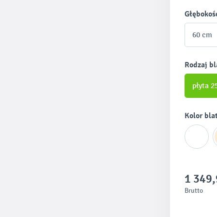
Wybierz
Głębokoś
60 cm
Wybierz
Rodzaj bl
płyta 
Wybierz
Kolor bla
1 349,
Brutto