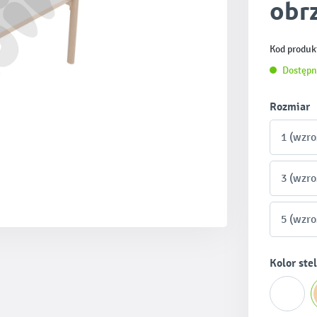
obr
Kod produk
Dostępn
Wybierz
Rozmiar
1 (wzro
3 (wzro
5 (wzro
Wybierz
Kolor ste