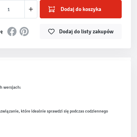
produktu: Wprowadź żądaną ilość lub użyj prz
Dodaj do koszyka
Dodaj do listy zakupów
ię
ch wersjach:
ozwiązanie, które idealnie sprawdzi się podczas codziennego