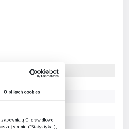
Żłobek
O plikach cookies
Żłobek/Przedszkole
Przedszkole
e zapewniają Ci prawidłowe
Przedszkole
aszej stronie ("Statystyka"),