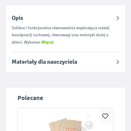
Opis
Solidna i funkcjonalna równoważnia wspierająca rozwój
koordynacji ruchowej, równowagi oraz motoryki dużej u
Więcej
dzieci. Wykonan
Materiały dla nauczyciela
Pomiń galerię produktów
Polecane