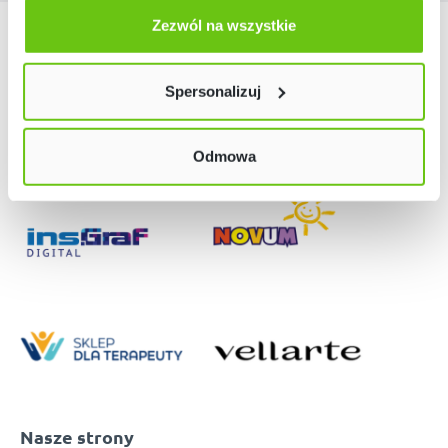
Odmów zgody poprzez przycisk „Odmowa”. Wtedy
użyjemy tylko plików niezbędnych dla naszej strony.
Zezwól na wszystkie
Nasze marki
Twój wybór możesz zmienić przez kliknięcie przycisku w
lewym dolnym rogu strony. Więcej informacji znajdziesz
Spersonalizuj
w naszej
Polityce prywatności
Odmowa
Nasze strony