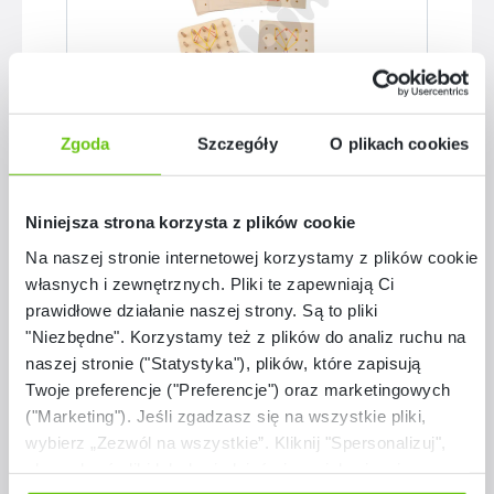
Zgoda
Szczegóły
O plikach cookies
Drewniany Geoplan Montessori Good Wood
Niniejsza strona korzysta z plików cookie
MED
Na naszej stronie internetowej korzystamy z plików cookie:
097110-2
Kod produktu:
własnych i zewnętrznych. Pliki te zapewniają Ci
prawidłowe działanie naszej strony. Są to pliki
119,90 zł
"Niezbędne". Korzystamy też z plików do analiz ruchu na
naszej stronie ("Statystyka"), plików, które zapisują
Twoje preferencje ("Preferencje") oraz marketingowych
("Marketing"). Jeśli zgadzasz się na wszystkie pliki,
wybierz „Zezwól na wszystkie”. Kliknij "Spersonalizuj",
aby wybrać pliki lub dowiedzieć się o nich więcej.