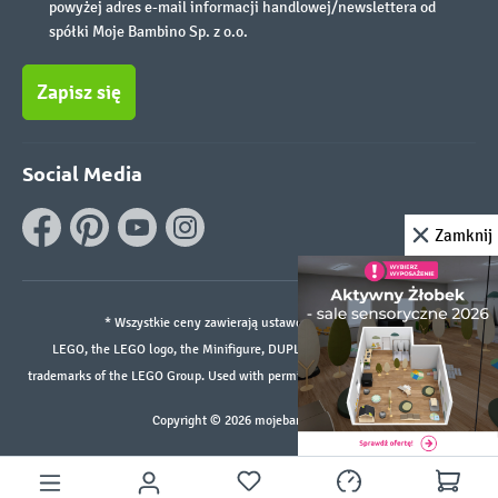
powyżej adres e-mail informacji handlowej/newslettera od
spółki Moje Bambino Sp. z o.o.
Zapisz się
Social Media
Zamknij
* Wszystkie ceny zawierają ustawowy podatek VAT.
LEGO, the LEGO logo, the Minifigure, DUPLO, and the SPIKE logo are
trademarks of the LEGO Group. Used with permission. ©2026 The LEGO Group
Copyright © 2026 mojebambino.pl