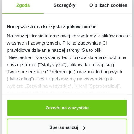
821023N
Kod produktu:
Zgoda
Szczegóły
O plikach cookies
105,90 zł
Niniejsza strona korzysta z plików cookie
Na naszej stronie internetowej korzystamy z plików cookie:
własnych i zewnętrznych. Pliki te zapewniają Ci
prawidłowe działanie naszej strony. Są to pliki
"Niezbędne". Korzystamy też z plików do analiz ruchu na
naszej stronie ("Statystyka"), plików, które zapisują
Twoje preferencje ("Preferencje") oraz marketingowych
Nasze marki
("Marketing"). Jeśli zgadzasz się na wszystkie pliki,
wybierz „Zezwól na wszystkie”. Kliknij "Spersonalizuj",
aby wybrać pliki lub dowiedzieć się o nich więcej.
Odmów zgody poprzez przycisk „Odmowa”. Wtedy
użyjemy tylko plików niezbędnych dla naszej strony.
Zezwól na wszystkie
Twój wybór możesz zmienić przez kliknięcie przycisku w
lewym dolnym rogu strony. Więcej informacji znajdziesz
Spersonalizuj
w naszej
Polityce prywatności