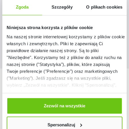
Zgoda
Szczegóły
O plikach cookies
855300
Kod produktu:
299,90 zł
Niniejsza strona korzysta z plików cookie
Na naszej stronie internetowej korzystamy z plików cookie:
własnych i zewnętrznych. Pliki te zapewniają Ci
prawidłowe działanie naszej strony. Są to pliki
"Niezbędne". Korzystamy też z plików do analiz ruchu na
naszej stronie ("Statystyka"), plików, które zapisują
Twoje preferencje ("Preferencje") oraz marketingowych
Nasze marki
("Marketing"). Jeśli zgadzasz się na wszystkie pliki,
wybierz „Zezwól na wszystkie”. Kliknij "Spersonalizuj",
aby wybrać pliki lub dowiedzieć się o nich więcej.
Odmów zgody poprzez przycisk „Odmowa”. Wtedy
użyjemy tylko plików niezbędnych dla naszej strony.
Zezwól na wszystkie
Twój wybór możesz zmienić przez kliknięcie przycisku w
lewym dolnym rogu strony. Więcej informacji znajdziesz
Spersonalizuj
w naszej
Polityce prywatności