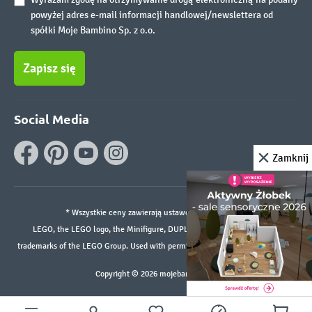
powyżej adres e-mail informacji handlowej/newslettera od
spółki Moje Bambino Sp. z o.o.
Zapisz się
Social Media
Zamknij
* Wszystkie ceny zawierają ustawowy podatek VAT.
LEGO, the LEGO logo, the Minifigure, DUPLO, and the SPIKE logo are
trademarks of the LEGO Group. Used with permission. ©2026 The LEGO Group
Copyright © 2026 mojebambino.pl