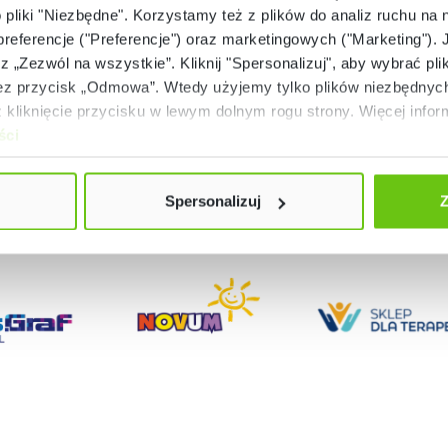
o pliki "Niezbędne". Korzystamy też z plików do analiz ruchu na n
1 799,90 zł
1 639,90 zł
 preferencje ("Preferencje") oraz marketingowych ("Marketing"). 
rz „Zezwól na wszystkie”. Kliknij "Spersonalizuj", aby wybrać plik
 przycisk „Odmowa”. Wtedy użyjemy tylko plików niezbędnych 
kliknięcie przycisku w lewym dolnym rogu strony. Więcej inform
ści
Spersonalizuj
Z