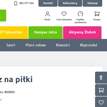
801 577 544
Kontakt
Kalkulatory
Katalogi
Konto
Lista zakupowa
Szybkie
Koszyk
zamówienie
O® Education
Kompas Jutra
Aktywny Żłobek
Sport
Place zabaw
Nowości
Wyprzedaż
 na piłki
855653
tu:
y