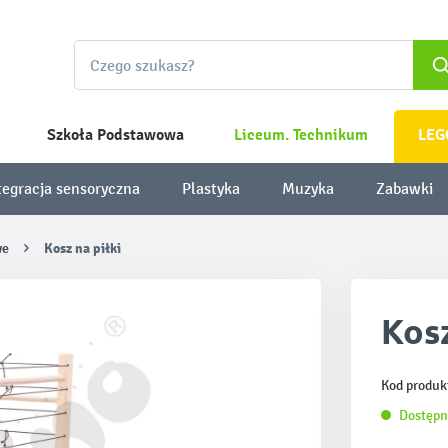
Szkoła Podstawowa
Liceum. Technikum
LEG
tegracja sensoryczna
Plastyka
Muzyka
Zabawki
we
Kosz na piłki
Kosz
Kod produk
Dostępn