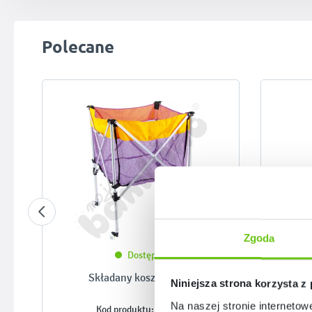
Pomiń galerię produktów
Polecane
Zgoda
Dostępny
Składany kosz na piłki
Niniejsza strona korzysta z
Na naszej stronie internetow
550020
Kod produktu: