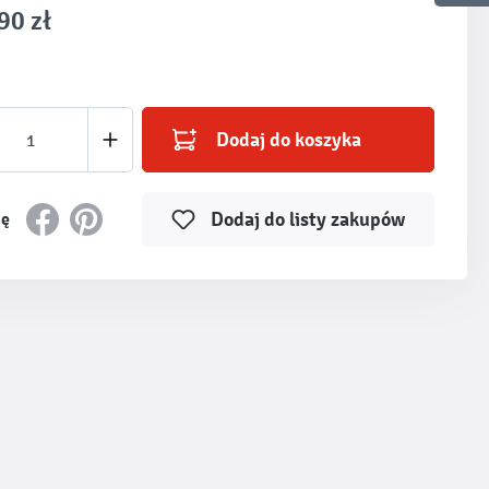
90 zł
produktu: Wprowadź żądaną ilość lub użyj prz
Dodaj do koszyka
Dodaj do listy zakupów
ię