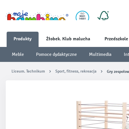
Produkty
Żłobek. Klub malucha
Przedszkole
Meble
Pomoce dydaktyczne
Multimedia
In
Liceum. Technikum
Sport, fitness, rekreacja
Gry zespoło
Pomiń galerię zdjęć