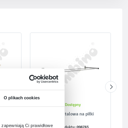
O plikach cookies
Dostępny
tyczne
Półka metalowa na piłki
e zapewniają Ci prawidłowe
098783
Kod produktu: