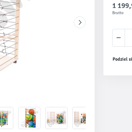
1 199,
Brutto
Ilość 
Podziel s