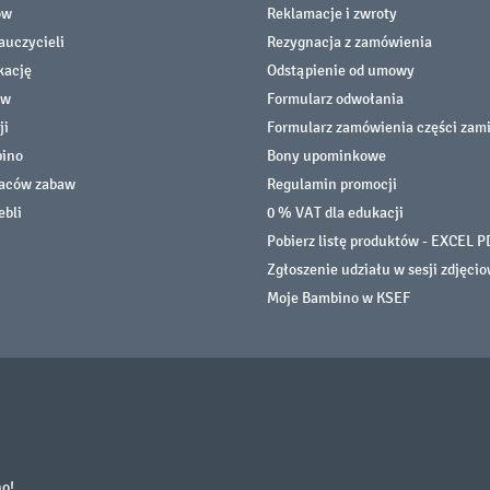
ów
Reklamacje i zwroty
auczycieli
Rezygnacja z zamówienia
kację
Odstąpienie od umowy
ów
Formularz odwołania
ji
Formularz zamówienia części zam
bino
Bony upominkowe
laców zabaw
Regulamin promocji
ebli
0 % VAT dla edukacji
Pobierz listę produktów - EXCEL P
Zgłoszenie udziału w sesji zdjęci
Moje Bambino w KSEF
no!