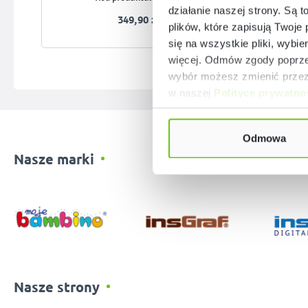
działanie naszej strony. Są t
349,90 zł
plików, które zapisują Twoje
się na wszystkie pliki, wybie
więcej. Odmów zgody poprzez
wybór możesz zmienić przez 
w naszej
Polityce prywatno
Odmowa
Nasze marki
Nasze strony