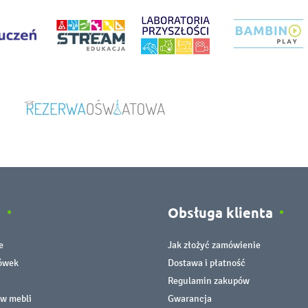
e
Obsługa klienta
e
Jak złożyć zamówienie
cówek
Dostawa i płatność
Regulamin zakupów
ów mebli
Gwarancja