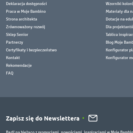
Deklaracja dostępności
Wzorniki kolor
Praca w Moje Bambino
Materiały dla n
Strona architekta
Dotacje na edu
Zrównoważony rozwój
Dla projektant
Sklep Senior
Tablica inspirac
Partnerzy
Blog Moje Bam
Certyfikaty i bezpieczeństwo
Konfigurator p
Kontakt
Konfigurator m
Rekomendacje
FAQ
Zapisz się do Newslettera
Bądź na bieżąco z promocjami, nowościami, inspiracjami w Moje Bambi