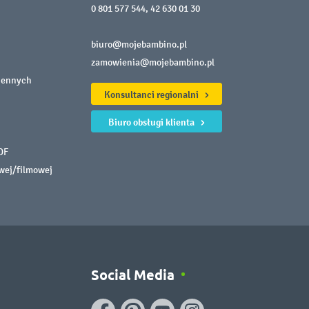
0 801 577 544
,
42 630 01 30
biuro@mojebambino.pl
zamowienia@mojebambino.pl
iennych
Konsultanci regionalni
Biuro obsługi klienta
DF
owej/filmowej
Social Media