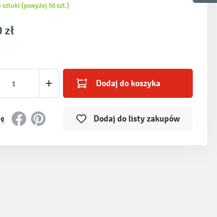
 sztuki (powyżej 50 szt.)
 zł
produktu: Wprowadź żądaną ilość lub użyj prz
Dodaj do koszyka
Dodaj do listy zakupów
ię