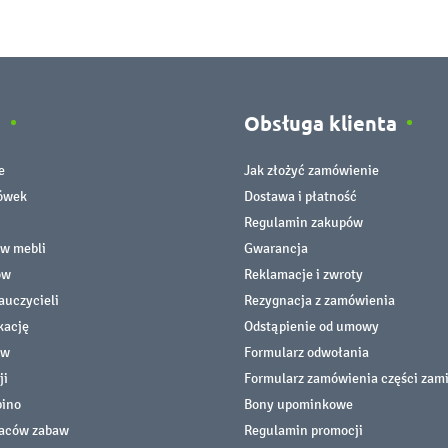
e
Obsługa klienta
e
Jak złożyć zamówienie
cówek
Dostawa i płatność
Regulamin zakupów
ów mebli
Gwarancja
ów
Reklamacje i zwroty
auczycieli
Rezygnacja z zamówienia
kację
Odstąpienie od umowy
ów
Formularz odwołania
ji
Formularz zamówienia części zam
bino
Bony upominkowe
laców zabaw
Regulamin promocji