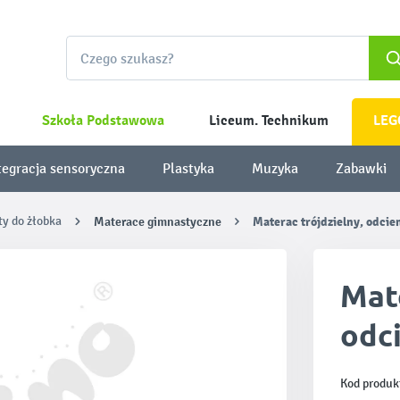
Szkoła Podstawowa
Liceum. Technikum
LEG
tegracja sensoryczna
Plastyka
Muzyka
Zabawki
ty do żłobka
Materace gimnastyczne
Materac trójdzielny, odcie
Mate
odc
Kod produk