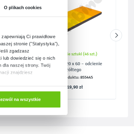
O plikach cookies
e zapewniają Ci prawidłowe
aszej stronie ("Statystyka"),
Jeśli zgadzasz
t.)
Ostatnie sztuki (46 szt.)
i lub dowiedzieć się o nich
ienie
Materac 120 x 60 – odcienie
dla naszej strony. Twój
żółtego
acji znajdziesz
855445
Kod produktu:
319,90 zł
ezwól na wszystkie