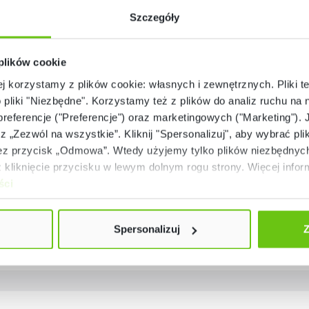
Szczegóły
 plików cookie
ej korzystamy z plików cookie: własnych i zewnętrznych. Pliki t
o pliki "Niezbędne". Korzystamy też z plików do analiz ruchu na n
 preferencje ("Preferencje") oraz marketingowych ("Marketing"). 
Ostatnie sztuki (18 szt.)
Ostatnie sztuki (43 sz
rz „Zezwól na wszystkie”. Kliknij "Spersonalizuj", aby wybrać plik
rac gimnastyczny, 100 x
Materac trójdzielny, odc
 przycisk „Odmowa”. Wtedy użyjemy tylko plików niezbędnych 
150 cm
żółtego
kliknięcie przycisku w lewym dolnym rogu strony. Więcej inform
855400
855402
Kod produktu:
Kod produktu:
ści
899,90 zł
469,90 zł
Spersonalizuj
Z