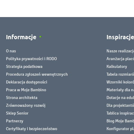
Informacje
Inspiracj
O nas
Nasze realizacj
Polityka prywatności i RODO
Aranżacja pla
Strategia podatkowa
Kalkulatory
Procedura zgłoszeń wewnętrznych
Tabela rozmiar
Deklaracja dostępności
Wzorniki kolor
Praca w Moje Bambino
Materiały dla n
Strona architekta
Dotacje na edu
Zrównoważony rozwój
Dla projektant
Sklep Senior
Tablica inspirac
Partnerzy
Blog Moje Bam
Certyfikaty i bezpieczeństwo
Konfigurator p