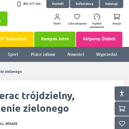
801 577 544
Kontakt
Kalkulatory
Katalogi
Konto
Lista zakupowa
Szybkie
Koszyk
zamówienie
O® Education
Kompas Jutra
Aktywny Żłobek
Sport
Place zabaw
Nowości
Wyprzedaż
nie zielonego
rac trójdzielny,
ienie zielonego
855401
tu: