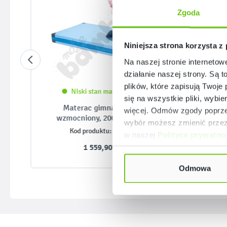
Zgoda
Niniejsza strona korzysta z
Na naszej stronie internetow
działanie naszej strony. Są t
plików, które zapisują Twoje
Niski stan magazynowy
się na wszystkie pliki, wybie
Materac gimnastyczny
Mate
więcej. Odmów zgody poprzez
wzmocniony, 200 x 120 cm
wybór możesz zmienić przez 
855399
Kod produktu:
w naszej
Polityce prywatno
1 559,90 zł
Odmowa