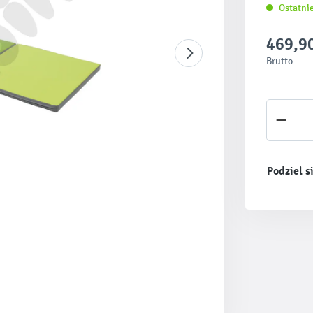
Ostatnie
469,90
Brutto
Ilość 
Podziel s