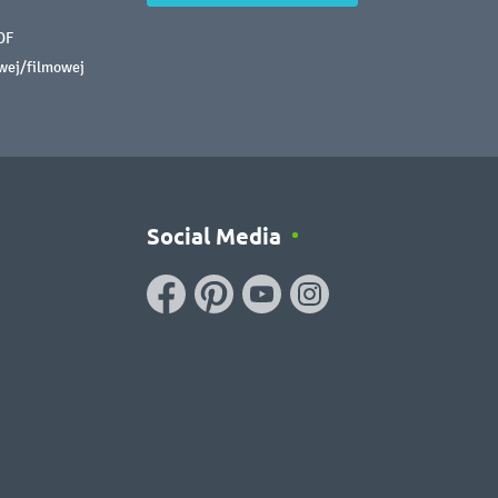
DF
owej/filmowej
Social Media