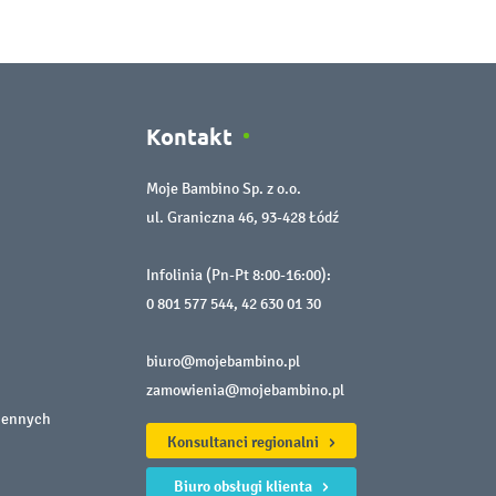
Kontakt
Moje Bambino Sp. z o.o.
ul. Graniczna 46, 93-428 Łódź
Infolinia (Pn-Pt 8:00-16:00):
0 801 577 544
,
42 630 01 30
biuro@mojebambino.pl
zamowienia@mojebambino.pl
iennych
Konsultanci regionalni
Biuro obsługi klienta