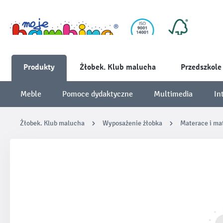
Produkty
Żłobek. Klub malucha
Przedszkole
Meble
Pomoce dydaktyczne
Multimedia
In
Żłobek. Klub malucha
Wyposażenie żłobka
Materace i ma
Pomiń galerię zdjęć