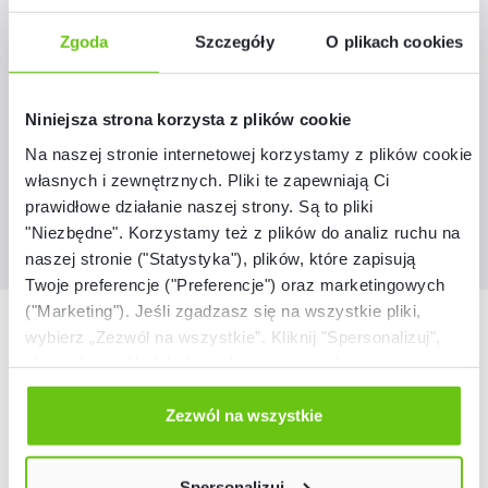
Światłowody 3 m, 100 wiązek
Zgoda
Szczegóły
O plikach cookies
566001
Kod produktu:
Niniejsza strona korzysta z plików cookie
1 499,90 zł
Na naszej stronie internetowej korzystamy z plików cookie:
własnych i zewnętrznych. Pliki te zapewniają Ci
prawidłowe działanie naszej strony. Są to pliki
"Niezbędne". Korzystamy też z plików do analiz ruchu na
naszej stronie ("Statystyka"), plików, które zapisują
Twoje preferencje ("Preferencje") oraz marketingowych
("Marketing"). Jeśli zgadzasz się na wszystkie pliki,
Nasze marki
wybierz „Zezwól na wszystkie”. Kliknij "Spersonalizuj",
aby wybrać pliki lub dowiedzieć się o nich więcej.
Odmów zgody poprzez przycisk „Odmowa”. Wtedy
użyjemy tylko plików niezbędnych dla naszej strony.
Zezwól na wszystkie
Twój wybór możesz zmienić przez kliknięcie przycisku w
lewym dolnym rogu strony. Więcej informacji znajdziesz
Spersonalizuj