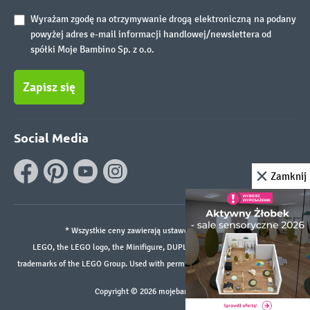
Wyrażam zgodę na otrzymywanie drogą elektroniczną na podany
powyżej adres e-mail informacji handlowej/newslettera od
spółki Moje Bambino Sp. z o.o.
Zapisz się
Social Media
Zamknij
* Wszystkie ceny zawierają ustawowy podatek VAT.
LEGO, the LEGO logo, the Minifigure, DUPLO, and the SPIKE logo are
trademarks of the LEGO Group. Used with permission. ©2026 The LEGO Group
Copyright © 2026 mojebambino.pl