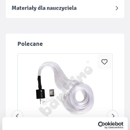
Materiały dla nauczyciela
Pomiń galerię produktów
Polecane
Dostępny