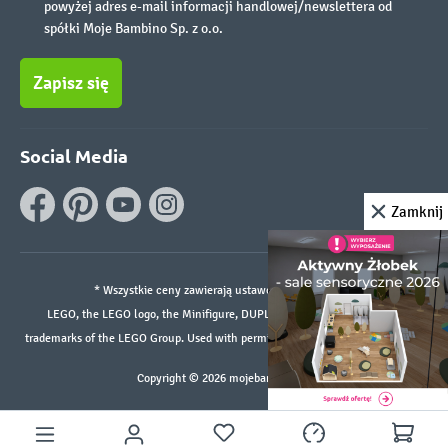
powyżej adres e-mail informacji handlowej/newslettera od
spółki Moje Bambino Sp. z o.o.
Zapisz się
Social Media
Zamknij
* Wszystkie ceny zawierają ustawowy podatek VAT.
LEGO, the LEGO logo, the Minifigure, DUPLO, and the SPIKE logo are
trademarks of the LEGO Group. Used with permission. ©2026 The LEGO Group
Copyright © 2026 mojebambino.pl