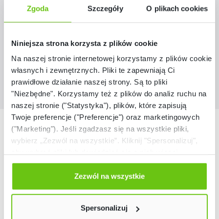
519315
Kod produktu:
Zgoda
Szczegóły
O plikach cookies
209,90 zł
Niniejsza strona korzysta z plików cookie
Na naszej stronie internetowej korzystamy z plików cookie:
własnych i zewnętrznych. Pliki te zapewniają Ci
prawidłowe działanie naszej strony. Są to pliki
"Niezbędne". Korzystamy też z plików do analiz ruchu na
naszej stronie ("Statystyka"), plików, które zapisują
Twoje preferencje ("Preferencje") oraz marketingowych
Nasze marki
("Marketing"). Jeśli zgadzasz się na wszystkie pliki,
wybierz „Zezwól na wszystkie”. Kliknij "Spersonalizuj",
aby wybrać pliki lub dowiedzieć się o nich więcej.
Odmów zgody poprzez przycisk „Odmowa”. Wtedy
użyjemy tylko plików niezbędnych dla naszej strony.
Zezwól na wszystkie
Twój wybór możesz zmienić przez kliknięcie przycisku w
lewym dolnym rogu strony. Więcej informacji znajdziesz
Spersonalizuj
w naszej
Polityce prywatności