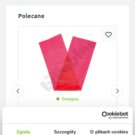
Pomiń galerię produktów
Polecane
Dostępny
Taśma rehabilitacyjna - opór średni
168002
Kod produktu:
Zgoda
Szczegóły
O plikach cookies