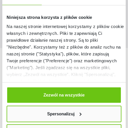
45,90 zł
Niniejsza strona korzysta z plików cookie
Na naszej stronie internetowej korzystamy z plików cookie:
własnych i zewnętrznych. Pliki te zapewniają Ci
prawidłowe działanie naszej strony. Są to pliki
"Niezbędne". Korzystamy też z plików do analiz ruchu na
naszej stronie ("Statystyka"), plików, które zapisują
Nasze marki
Twoje preferencje ("Preferencje") oraz marketingowych
("Marketing"). Jeśli zgadzasz się na wszystkie pliki,
wybierz „Zezwól na wszystkie”. Kliknij "Spersonalizuj",
aby wybrać pliki lub dowiedzieć się o nich więcej.
Odmów zgody poprzez przycisk „Odmowa”. Wtedy
użyjemy tylko plików niezbędnych dla naszej strony.
Zezwól na wszystkie
Twój wybór możesz zmienić przez kliknięcie przycisku w
lewym dolnym rogu strony. Więcej informacji znajdziesz
Spersonalizuj
w naszej
Polityce prywatności