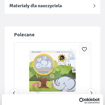
Materiały dla nauczyciela
Pomiń galerię produktów
Polecane
Dostępny