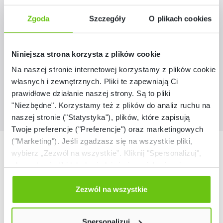
JumboEdu – wersja 1-stanowiskowa
Zgoda
Szczegóły
O plikach cookies
135255
Kod produktu:
Niniejsza strona korzysta z plików cookie
1 429,90 zł
Na naszej stronie internetowej korzystamy z plików cookie:
własnych i zewnętrznych. Pliki te zapewniają Ci
prawidłowe działanie naszej strony. Są to pliki
"Niezbędne". Korzystamy też z plików do analiz ruchu na
naszej stronie ("Statystyka"), plików, które zapisują
Twoje preferencje ("Preferencje") oraz marketingowych
("Marketing"). Jeśli zgadzasz się na wszystkie pliki,
Nasze marki
wybierz „Zezwól na wszystkie”. Kliknij "Spersonalizuj",
aby wybrać pliki lub dowiedzieć się o nich więcej.
Odmów zgody poprzez przycisk „Odmowa”. Wtedy
użyjemy tylko plików niezbędnych dla naszej strony.
Zezwól na wszystkie
Twój wybór możesz zmienić przez kliknięcie przycisku w
lewym dolnym rogu strony. Więcej informacji znajdziesz
Spersonalizuj