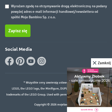
Wyrażam zgodę na otrzymywanie drogą elektroniczną na podany
powyżej adres e-mail informacji handlowej/newslettera od
spółki Moje Bambino Sp. z o.o.
Zapisz się
Social Media
Zamknij
* Wszystkie ceny zawierają ustawowy podatek VAT.
LEGO, the LEGO logo, the Minifigure, DUPLO, and the SPIKE logo are
trademarks of the LEGO Group. Used with permission. ©2026 The LEGO Group
Copyright © 2026 mojebambino.pl