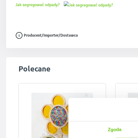
Jak segregować odpady?
Producent/Importer/Dostawca
Pomiń galerię produktów
Polecane
Zgoda