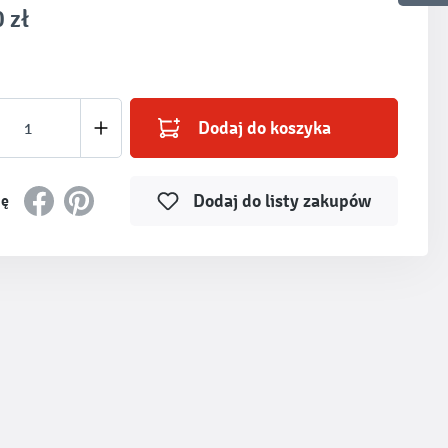
 zł
produktu: Wprowadź żądaną ilość lub użyj prz
Dodaj do koszyka
Dodaj do listy zakupów
ię