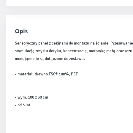
Opis
Sensoryczny panel z cekinami do montażu na ścianie. Przesuwanie
stymulację zmysłu dotyku, koncentrację, motorykę małą oraz roz
mocujące nie są dołączone do zestawu.
• materiał: drewno FSC® 100%, PET
• wym. 100 x 30 cm
• od 3 lat