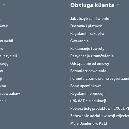
e
Obsługa klienta
e
Jak złożyć zamówienie
cówek
Dostawa i płatność
Regulamin zakupów
ów mebli
Gwarancja
ów
Reklamacje i zwroty
auczycieli
Rezygnacja z zamówienia
kację
Odstąpienie od umowy
ów
Formularz odwołania
ji
Formularz zamówienia części zam
bino
Bony upominkowe
laców zabaw
Regulamin promocji
ebli
0 % VAT dla edukacji
Pobierz listę produktów - EXCEL P
Zgłoszenie udziału w sesji zdjęci
Moje Bambino w KSEF