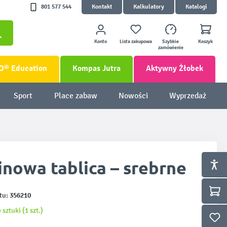
801 577 544
Kontakt
Kalkulatory
Katalogi
Konto
Lista zakupowa
Szybkie
Koszyk
zamówienie
O® Education
Kompas Jutra
Aktywny Żłobek
Sport
Place zabaw
Nowości
Wyprzedaż
nowa tablica – srebrne
356210
tu:
 sztuki (1 szt.)