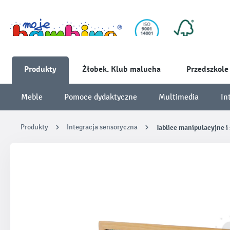
Produkty
Żłobek. Klub malucha
Przedszkole
Meble
Pomoce dydaktyczne
Multimedia
In
Produkty
Integracja sensoryczna
Tablice manipulacyjne i
Pomiń galerię zdjęć