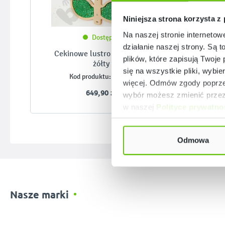
Niniejsza strona korzysta z
Na naszej stronie internetow
Dostępny
działanie naszej strony. Są t
Cekinowe lustro – kwiatek,
Cek
plików, które zapisują Twoje
żółty
się na wszystkie pliki, wybie
356199
Kod produktu:
więcej. Odmów zgody poprzez
649,90 zł
wybór możesz zmienić przez 
w naszej
Polityce prywatno
Odmowa
Nasze marki