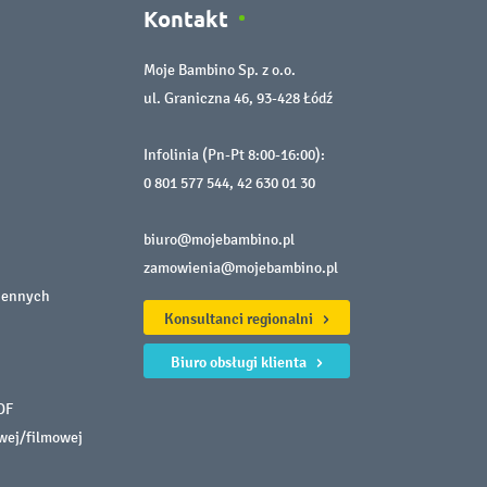
Kontakt
Moje Bambino Sp. z o.o.
ul. Graniczna 46, 93-428 Łódź
Infolinia (Pn-Pt 8:00-16:00):
0 801 577 544
,
42 630 01 30
biuro@mojebambino.pl
zamowienia@mojebambino.pl
iennych
Konsultanci regionalni
Biuro obsługi klienta
DF
owej/filmowej