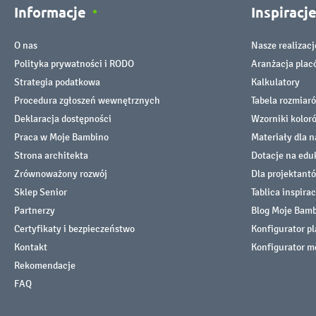
Informacje
Inspiracj
O nas
Nasze realizacj
Polityka prywatności i RODO
Aranżacja pla
Strategia podatkowa
Kalkulatory
Procedura zgłoszeń wewnętrznych
Tabela rozmiar
Deklaracja dostępności
Wzorniki kolor
Praca w Moje Bambino
Materiały dla n
Strona architekta
Dotacje na edu
Zrównoważony rozwój
Dla projektant
Sklep Senior
Tablica inspirac
Partnerzy
Blog Moje Bam
Certyfikaty i bezpieczeństwo
Konfigurator p
Kontakt
Konfigurator m
Rekomendacje
FAQ