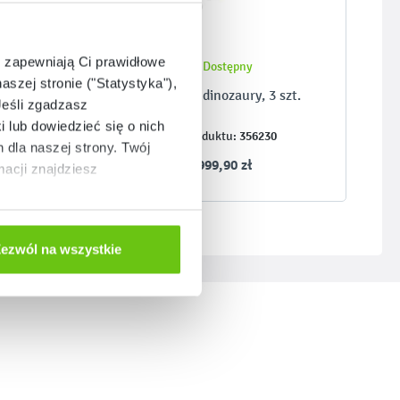
e zapewniają Ci prawidłowe
Dostępny
aszej stronie ("Statystyka"),
Cekinowe dinozaury, 3 szt.
Jeśli zgadzasz
i lub dowiedzieć się o nich
356230
Kod produktu:
dla naszej strony. Twój
1 999,90 zł
acji znajdziesz
ezwól na wszystkie