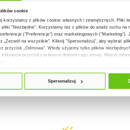
 plików cookie
ej korzystamy z plików cookie: własnych i zewnętrznych. Pliki t
Dostępny
Dostępny
o pliki "Niezbędne". Korzystamy też z plików do analiz ruchu na n
inowe lustro – kwiatek,
Cekinowa trawa
 preferencje ("Preferencje") oraz marketingowych ("Marketing"). 
niebieski
rz „Zezwól na wszystkie”. Kliknij "Spersonalizuj", aby wybrać plik
356200
356201
Kod produktu:
Kod produktu:
 przycisk „Odmowa”. Wtedy użyjemy tylko plików niezbędnych 
649,90 zł
579,90 zł
kliknięcie przycisku w lewym dolnym rogu strony. Więcej inform
ści
Spersonalizuj
Z