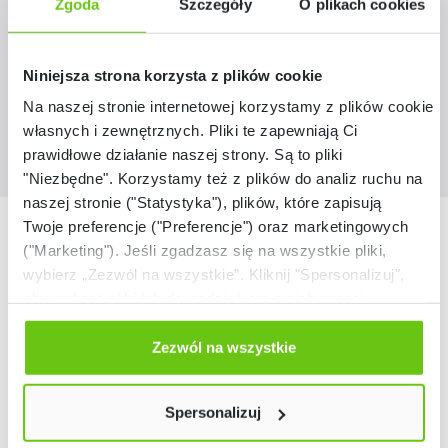
Zgoda
Szczegóły
O plikach cookies
169,90 zł
Niniejsza strona korzysta z plików cookie
Na naszej stronie internetowej korzystamy z plików cookie:
własnych i zewnętrznych. Pliki te zapewniają Ci
prawidłowe działanie naszej strony. Są to pliki
"Niezbędne". Korzystamy też z plików do analiz ruchu na
naszej stronie ("Statystyka"), plików, które zapisują
Nasze marki
Twoje preferencje ("Preferencje") oraz marketingowych
("Marketing"). Jeśli zgadzasz się na wszystkie pliki,
wybierz „Zezwól na wszystkie”. Kliknij "Spersonalizuj",
aby wybrać pliki lub dowiedzieć się o nich więcej.
Odmów zgody poprzez przycisk „Odmowa”. Wtedy
użyjemy tylko plików niezbędnych dla naszej strony.
Zezwól na wszystkie
Twój wybór możesz zmienić przez kliknięcie przycisku w
lewym dolnym rogu strony. Więcej informacji znajdziesz
Spersonalizuj
w naszej
Polityce prywatności