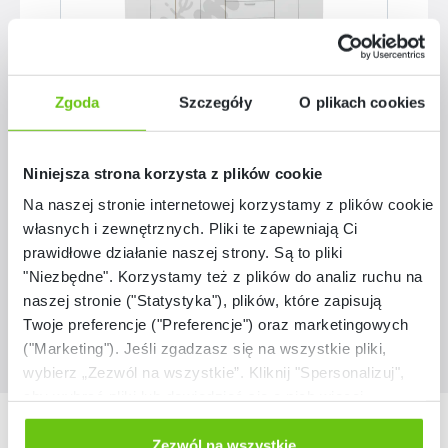
Zgoda
Szczegóły
O plikach cookies
Kuchnia Grande - zestaw 2
Niniejsza strona korzysta z plików cookie
ZEST5692
Kod produktu:
Na naszej stronie internetowej korzystamy z plików cookie:
własnych i zewnętrznych. Pliki te zapewniają Ci
7 868,30 zł - 8 018,30 zł
prawidłowe działanie naszej strony. Są to pliki
"Niezbędne". Korzystamy też z plików do analiz ruchu na
naszej stronie ("Statystyka"), plików, które zapisują
Twoje preferencje ("Preferencje") oraz marketingowych
("Marketing"). Jeśli zgadzasz się na wszystkie pliki,
wybierz „Zezwól na wszystkie”. Kliknij "Spersonalizuj",
aby wybrać pliki lub dowiedzieć się o nich więcej.
Odmów zgody poprzez przycisk „Odmowa”. Wtedy
Nasze marki
użyjemy tylko plików niezbędnych dla naszej strony.
Zezwól na wszystkie