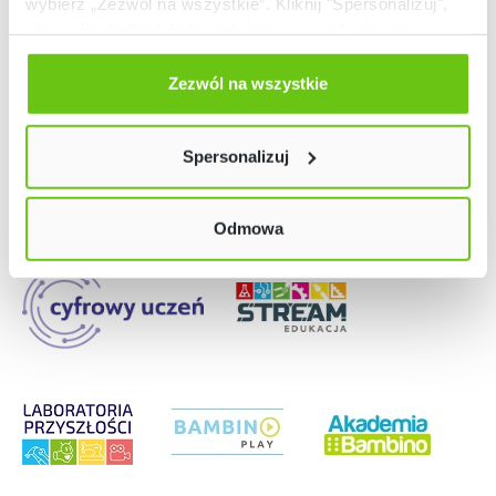
wybierz „Zezwól na wszystkie”. Kliknij "Spersonalizuj",
aby wybrać pliki lub dowiedzieć się o nich więcej.
Odmów zgody poprzez przycisk „Odmowa”. Wtedy
użyjemy tylko plików niezbędnych dla naszej strony.
Zezwól na wszystkie
Nasze strony
Twój wybór możesz zmienić przez kliknięcie przycisku w
lewym dolnym rogu strony. Więcej informacji znajdziesz
Spersonalizuj
w naszej
Polityce prywatności
Odmowa