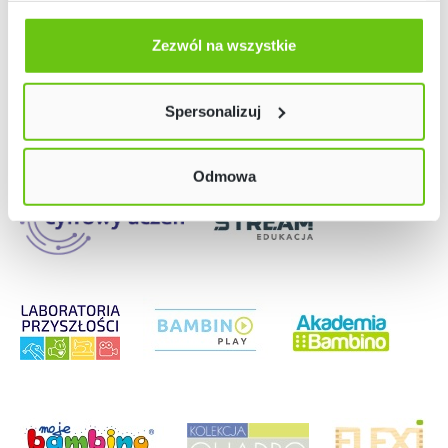
Odmów zgody poprzez przycisk „Odmowa”. Wtedy
Nasze strony
użyjemy tylko plików niezbędnych dla naszej strony.
Zezwól na wszystkie
Twój wybór możesz zmienić przez kliknięcie przycisku w
lewym dolnym rogu strony. Więcej informacji znajdziesz
Spersonalizuj
w naszej
Polityce prywatności
Odmowa