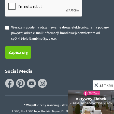
Wyrażam zgodę na otrzymywanie drogą elektroniczną na podany
powyżej adres e-mail informacji handlowej/newslettera od
spółki Moje Bambino Sp. z o.o.
Zapisz się
Social Media
Zamknij
* Wszystkie ceny zawierają ustawowy podatek VAT.
LEGO, the LEGO logo, the Minifigure, DUPLO, and the SPIKE logo are