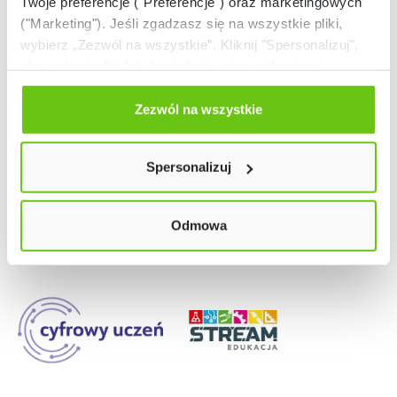
Twoje preferencje ("Preferencje") oraz marketingowych
("Marketing"). Jeśli zgadzasz się na wszystkie pliki,
wybierz „Zezwól na wszystkie”. Kliknij "Spersonalizuj",
aby wybrać pliki lub dowiedzieć się o nich więcej.
Odmów zgody poprzez przycisk „Odmowa”. Wtedy
użyjemy tylko plików niezbędnych dla naszej strony.
Zezwól na wszystkie
Twój wybór możesz zmienić przez kliknięcie przycisku w
lewym dolnym rogu strony. Więcej informacji znajdziesz
Nasze strony
Spersonalizuj
w naszej
Polityce prywatności
Odmowa