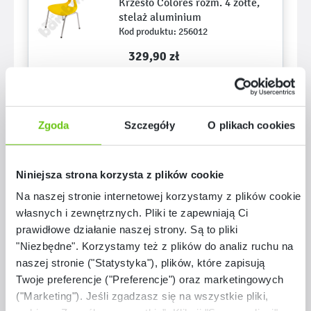
Krzesło Colores rozm. 4 żółte,
stelaż aluminium
Kod produktu: 256012
329,90 zł ­­
Zgoda
Szczegóły
O plikach cookies
Dodaj do koszyka
Niniejsza strona korzysta z plików cookie
Dodaj do listy zakupów
Na naszej stronie internetowej korzystamy z plików cookie:
własnych i zewnętrznych. Pliki te zapewniają Ci
prawidłowe działanie naszej strony. Są to pliki
Dostępny
"Niezbędne". Korzystamy też z plików do analiz ruchu na
Pojemnik głęboki 2, biały
naszej stronie ("Statystyka"), plików, które zapisują
Kod produktu: 372055
Twoje preferencje ("Preferencje") oraz marketingowych
("Marketing"). Jeśli zgadzasz się na wszystkie pliki,
77,90 zł ­­