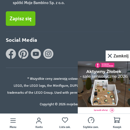
spółki Moje Bambino Sp. z o.o.
Zapisz się
Social Media
Zamknij
* Wszystkie ceny zawierają ustawowy podatek VAT.
LEGO, the LEGO logo, the Minifigure, DUPLO, and the SPIKE logo are
trademarks of the LEGO Group. Used with permission. ©2026 The LEGO Group
Copyright © 2026 mojebambino.pl
Menu
Konto
Lista zak.
Szybkie zam.
Koszyk