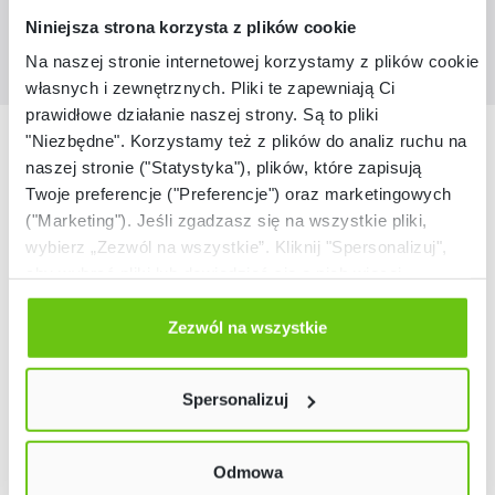
Niniejsza strona korzysta z plików cookie
Na naszej stronie internetowej korzystamy z plików cookie:
własnych i zewnętrznych. Pliki te zapewniają Ci
prawidłowe działanie naszej strony. Są to pliki
Nasze marki
"Niezbędne". Korzystamy też z plików do analiz ruchu na
naszej stronie ("Statystyka"), plików, które zapisują
Twoje preferencje ("Preferencje") oraz marketingowych
("Marketing"). Jeśli zgadzasz się na wszystkie pliki,
wybierz „Zezwól na wszystkie”. Kliknij "Spersonalizuj",
aby wybrać pliki lub dowiedzieć się o nich więcej.
Odmów zgody poprzez przycisk „Odmowa”. Wtedy
użyjemy tylko plików niezbędnych dla naszej strony.
Zezwól na wszystkie
Twój wybór możesz zmienić przez kliknięcie przycisku w
lewym dolnym rogu strony. Więcej informacji znajdziesz
Spersonalizuj
w naszej
Polityce prywatności
Odmowa