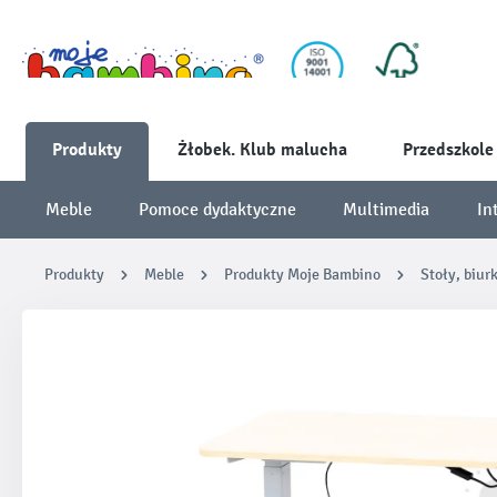
Produkty
Żłobek. Klub malucha
Przedszkole
Meble
Pomoce dydaktyczne
Multimedia
In
Produkty
Meble
Produkty Moje Bambino
Stoły, biur
Pomiń galerię zdjęć