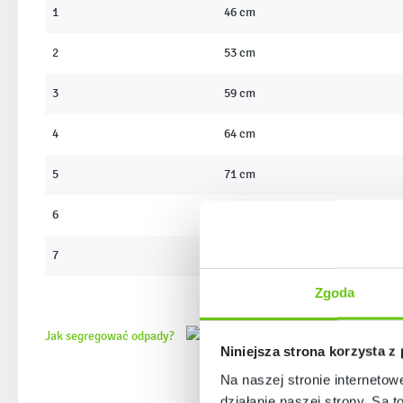
1
46 cm
2
53 cm
3
59 cm
4
64 cm
5
71 cm
6
76 cm
7
82 cm
Zgoda
Jak segregować odpady?
Niniejsza strona korzysta z
Na naszej stronie internetow
działanie naszej strony. Są t