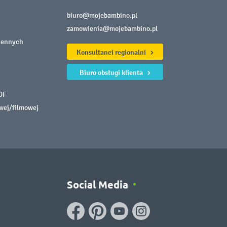
biuro@mojebambino.pl
zamowienia@mojebambino.pl
iennych
Konsultanci regionalni
Biuro obsługi klienta
DF
owej/filmowej
Social Media