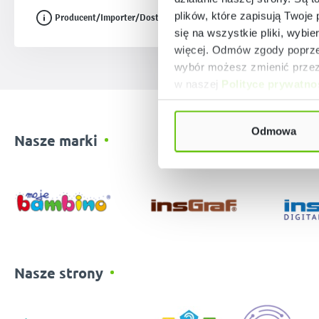
plików, które zapisują Twoje
Producent/Importer/Dostawca
się na wszystkie pliki, wybie
więcej. Odmów zgody poprzez
wybór możesz zmienić przez 
w naszej
Polityce prywatno
Odmowa
Nasze marki
Nasze strony