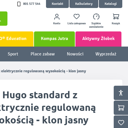
801 577 544
Kontakt
Kalkulatory
Katalogi
Konto
Lista zakupowa
Szybkie
Koszyk
zamówienie
O® Education
Kompas Jutra
Aktywny Żłobek
Sport
Place zabaw
Nowości
Wyprzedaż
 elektrycznie regulowaną wysokością - klon jasny
ł Hugo standard z
ktrycznie regulowaną
kością - klon jasny