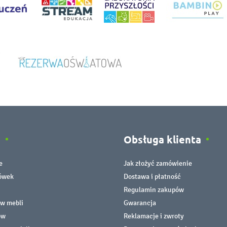
e
Obsługa klienta
e
Jak złożyć zamówienie
cówek
Dostawa i płatność
Regulamin zakupów
ów mebli
Gwarancja
ów
Reklamacje i zwroty