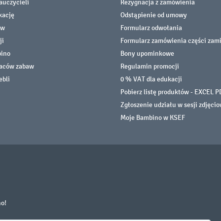
auczycieli
Rezygnacja z zamówienia
kację
Odstąpienie od umowy
ów
Formularz odwołania
ji
Formularz zamówienia części zam
bino
Bony upominkowe
laców zabaw
Regulamin promocji
ebli
0 % VAT dla edukacji
Pobierz listę produktów - EXCEL P
Zgłoszenie udziału w sesji zdjęci
Moje Bambino w KSEF
no!