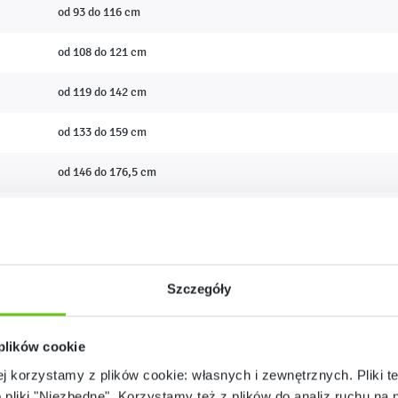
od 93 do 116 cm
od 108 do 121 cm
od 119 do 142 cm
od 133 do 159 cm
od 146 do 176,5 cm
od 159 do 188 cm
od 174 do 207 cm
Szczegóły
 plików cookie
ej korzystamy z plików cookie: własnych i zewnętrznych. Pliki t
o pliki "Niezbędne". Korzystamy też z plików do analiz ruchu na n