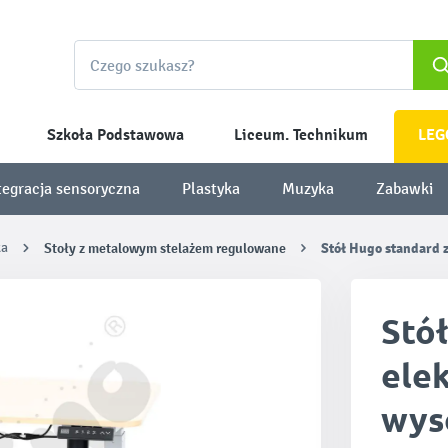
Szkoła Podstawowa
Liceum. Technikum
LEG
tegracja sensoryczna
Plastyka
Muzyka
Zabawki
ka
Stoły z metalowym stelażem regulowane
Stół Hugo standard z
Stó
ele
wyso