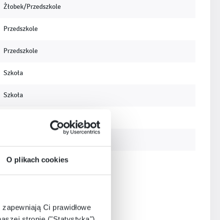
Żłobek/Przedszkole
Przedszkole
Przedszkole
Szkoła
Szkoła
Szkoła
Szkoła
O plikach cookies
e zapewniają Ci prawidłowe
aszej stronie ("Statystyka"),