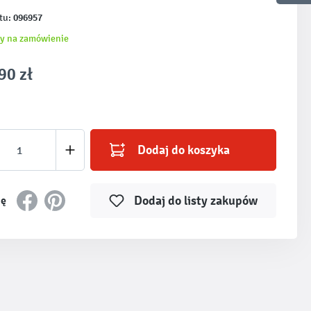
096957
tu:
y na zamówienie
90 zł
produktu: Wprowadź żądaną ilość lub użyj prz
Dodaj do koszyka
Dodaj do listy zakupów
ię