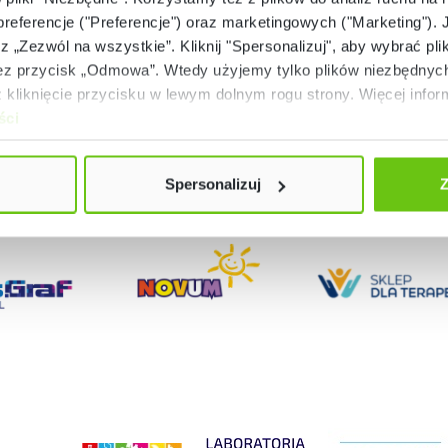
 preferencje ("Preferencje") oraz marketingowych ("Marketing"). 
rz „Zezwól na wszystkie”. Kliknij "Spersonalizuj", aby wybrać plik
 przycisk „Odmowa”. Wtedy użyjemy tylko plików niezbędnych 
kliknięcie przycisku w lewym dolnym rogu strony. Więcej inform
ści
Spersonalizuj
Z