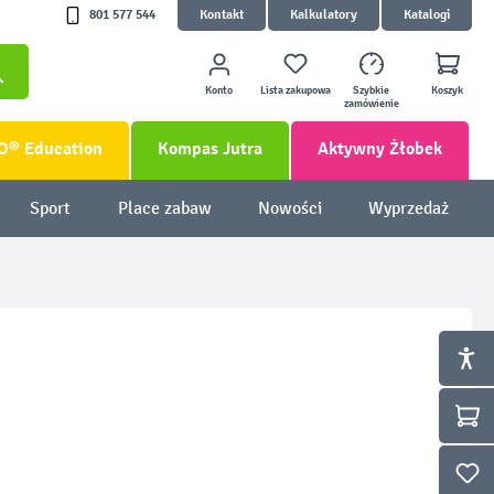
801 577 544
Kontakt
Kalkulatory
Katalogi
Konto
Lista zakupowa
Szybkie
Koszyk
zamówienie
O® Education
Kompas Jutra
Aktywny Żłobek
Sport
Place zabaw
Nowości
Wyprzedaż