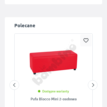
Pomiń galerię produktów
Polecane
Dostępne warianty
Pufa Blocco Mini 2-osobowa