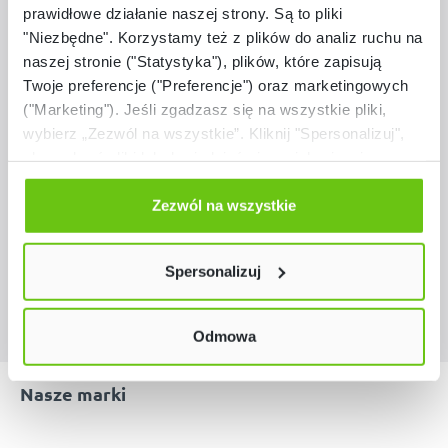
prawidłowe działanie naszej strony. Są to pliki
"Niezbędne". Korzystamy też z plików do analiz ruchu na
naszej stronie ("Statystyka"), plików, które zapisują
Dostępny
Twoje preferencje ("Preferencje") oraz marketingowych
Blocco Mini zestaw 1
("Marketing"). Jeśli zgadzasz się na wszystkie pliki,
wybierz „Zezwól na wszystkie”. Kliknij "Spersonalizuj",
834194
Kod produktu:
aby wybrać pliki lub dowiedzieć się o nich więcej.
Odmów zgody poprzez przycisk „Odmowa”. Wtedy
użyjemy tylko plików niezbędnych dla naszej strony.
Zezwól na wszystkie
16 287,10 zł
Twój wybór możesz zmienić przez kliknięcie przycisku w
lewym dolnym rogu strony. Więcej informacji znajdziesz
Spersonalizuj
w naszej
Polityce prywatności
Odmowa
Nasze marki