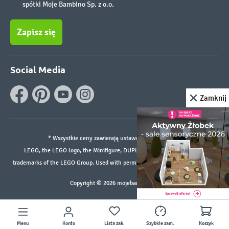
spółki Moje Bambino Sp. z o.o.
Zapisz się
Social Media
Zamknij
* Wszystkie ceny zawierają ustawowy podatek VAT.
LEGO, the LEGO logo, the Minifigure, DUPLO, and the SPIKE logo are
trademarks of the LEGO Group. Used with permission. ©2026 The LEGO Group
Copyright © 2026 mojebambino.pl
Menu
Konto
Lista zak.
Szybkie zam.
Koszyk