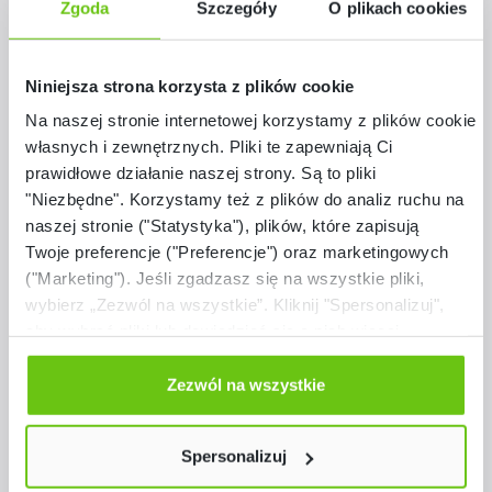
Zgoda
Szczegóły
O plikach cookies
Niniejsza strona korzysta z plików cookie
Pomiń galerię produktów
Podobne z serii
Na naszej stronie internetowej korzystamy z plików cookie:
własnych i zewnętrznych. Pliki te zapewniają Ci
prawidłowe działanie naszej strony. Są to pliki
"Niezbędne". Korzystamy też z plików do analiz ruchu na
naszej stronie ("Statystyka"), plików, które zapisują
Twoje preferencje ("Preferencje") oraz marketingowych
("Marketing"). Jeśli zgadzasz się na wszystkie pliki,
wybierz „Zezwól na wszystkie”. Kliknij "Spersonalizuj",
aby wybrać pliki lub dowiedzieć się o nich więcej.
Odmów zgody poprzez przycisk „Odmowa”. Wtedy
użyjemy tylko plików niezbędnych dla naszej strony.
Zezwól na wszystkie
Dostępne warianty
Twój wybór możesz zmienić przez kliknięcie przycisku w
Pojemnik płytki 1
lewym dolnym rogu strony. Więcej informacji znajdziesz
Spersonalizuj
w naszej
Polityce prywatności