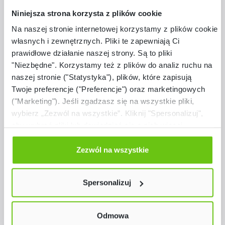
Niniejsza strona korzysta z plików cookie
Na naszej stronie internetowej korzystamy z plików cookie:
własnych i zewnętrznych. Pliki te zapewniają Ci
prawidłowe działanie naszej strony. Są to pliki
"Niezbędne". Korzystamy też z plików do analiz ruchu na
naszej stronie ("Statystyka"), plików, które zapisują
Twoje preferencje ("Preferencje") oraz marketingowych
("Marketing"). Jeśli zgadzasz się na wszystkie pliki,
wybierz „Zezwól na wszystkie”. Kliknij "Spersonalizuj",
aby wybrać pliki lub dowiedzieć się o nich więcej.
Dostępne warianty
Odmów zgody poprzez przycisk „Odmowa”. Wtedy
Pojemnik płytki 1
użyjemy tylko plików niezbędnych dla naszej strony.
Zezwól na wszystkie
Twój wybór możesz zmienić przez kliknięcie przycisku w
lewym dolnym rogu strony. Więcej informacji znajdziesz
Spersonalizuj
w naszej
Polityce prywatności
57,90 zł
Odmowa