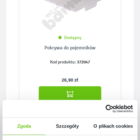
Dostępny
Pokrywa do pojemników
372047
Kod produktu:
26,90 zł
Zgoda
Szczegóły
O plikach cookies
Pomiń galerię produktów
Podobne z serii