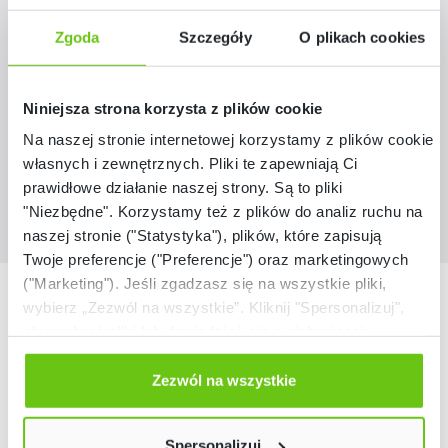
Pufa wklęsła biała
Zgoda
Szczegóły
O plikach cookies
101594
Kod produktu:
Niniejsza strona korzysta z plików cookie
659,90 zł - 719,90 zł
Na naszej stronie internetowej korzystamy z plików cookie:
własnych i zewnętrznych. Pliki te zapewniają Ci
prawidłowe działanie naszej strony. Są to pliki
"Niezbędne". Korzystamy też z plików do analiz ruchu na
naszej stronie ("Statystyka"), plików, które zapisują
Twoje preferencje ("Preferencje") oraz marketingowych
("Marketing"). Jeśli zgadzasz się na wszystkie pliki,
Nasze marki
wybierz „Zezwól na wszystkie”. Kliknij "Spersonalizuj",
aby wybrać pliki lub dowiedzieć się o nich więcej.
Odmów zgody poprzez przycisk „Odmowa”. Wtedy
użyjemy tylko plików niezbędnych dla naszej strony.
Zezwól na wszystkie
Twój wybór możesz zmienić przez kliknięcie przycisku w
lewym dolnym rogu strony. Więcej informacji znajdziesz
Spersonalizuj