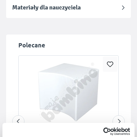
Materiały dla nauczyciela
Pomiń galerię produktów
Polecane