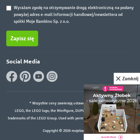
Wyrażam zgodę na otrzymywanie drogą elektroniczną na podany
powyżej adres e-mail informacji handlowej/newslettera od
spółki Moje Bambino Sp. z o.o.
Zapisz się
Social Media
Zamknij
* Wszystkie ceny zawierają ustawowy podatek VAT.
LEGO, the LEGO logo, the Minifigure, DUPLO, and the SPIKE logo are
trademarks of the LEGO Group. Used with permission. ©2026 The LEGO Group
Copyright © 2026 mojebambino.pl