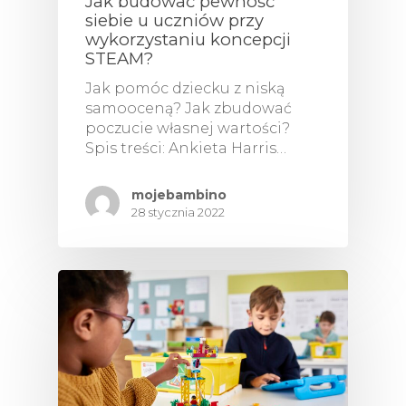
Jak budować pewność
siebie u uczniów przy
wykorzystaniu koncepcji
STEAM?
Jak pomóc dziecku z niską
samooceną? Jak zbudować
poczucie własnej wartości?
Spis treści: Ankieta Harris…
mojebambino
28 stycznia 2022