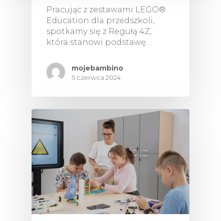
Pracując z zestawami LEGO®
LEGO® Education S
Education dla przedszkoli,
Essential
spotkamy się z Regułą 4Z,
LEGO® Education Br
która stanowi podstawę…
Motion Essential
LEGO® Education S
mojebambino
Prime
5 czerwca 2024
LEGO® Education Br
Motion Prime
Personal Learning Ki