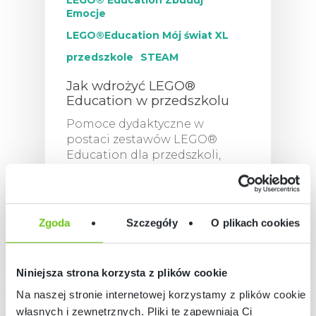
Emocje
LEGO®Education Mój świat XL
przedszkole
STEAM
Jak wdrożyć LEGO®
Education w przedszkolu
Pomoce dydaktyczne w
postaci zestawów LEGO®
Education dla przedszkoli,
zdobywają uznanie wielu
LEGO®
nauczycieli. Często już…
EDUCATION
mojebambino
Zgoda
Szczegóły
O plikach cookies
12 lipca 2024
ROZWIĄZAN
Koncepcja Nauczani
System Nauczania 
EDUKACYJN
Niniejsza strona korzysta z plików cookie
STEAM
Na naszej stronie internetowej korzystamy z plików cookie:
PRODUKTY
Żłobek I Przedszkol
własnych i zewnętrznych. Pliki te zapewniają Ci