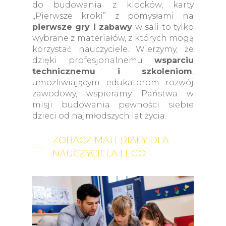
do budowania z klocków, karty
„Pierwsze kroki” z pomysłami na
pierwsze gry i zabawy
w sali to tylko
wybrane z materiałów, z których mogą
korzystać nauczyciele. Wierzymy, że
dzięki profesjonalnemu
wsparciu
technicznemu i szkoleniom
,
umożliwiającym edukatorom rozwój
zawodowy, wspieramy Państwa w
misji budowania pewności siebie
dzieci od najmłodszych lat życia.
ZOBACZ MATERIAŁY DLA
NAUCZYCIELA LEGO