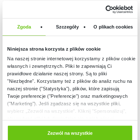
wniosków dziecko poznaje pojęcia
LEGO®
takie jak sekwencje, czy pętle.
EDUCATION
DOWIEDZ SIĘ WIĘCEJ
Zgoda
Szczegóły
O plikach cookies
ROZWIĄZAN
Koncepcja Nauczani
System Nauczania 
EDUKACYJN
Niniejsza strona korzysta z plików cookie
STEAM
Na naszej stronie internetowej korzystamy z plików cookie:
PRODUKTY
Żłobek I Przedszkol
własnych i zewnętrznych. Pliki te zapewniają Ci
Szkoła Podstawowa 
prawidłowe działanie naszej strony. Są to pliki
SZKOLENIA
LEGO® Education
1-3
Informatyka I AI 5+
"Niezbędne". Korzystamy też z plików do analiz ruchu na
Szkoła Podstawowa 
naszej stronie ("Statystyka"), plików, które zapisują
WSPARCIE
LEGO® Education
4-8
Twoje preferencje ("Preferencje") oraz marketingowych
Informatyka I AI 8+
NAUCZYCIE
("Marketing"). Jeśli zgadzasz się na wszystkie pliki,
LEGO® Education
wybierz „Zezwól na wszystkie”. Kliknij "Spersonalizuj",
BLOG
Baza Wiedzy
Informatyka I AI 11+
aby wybrać pliki lub dowiedzieć się o nich więcej.
Scenariusze Zajęć
Odmów zgody poprzez przycisk „Odmowa”. Wtedy
LEGO® Education N
Kontakt
Zezwól na wszystkie
Przyrodnicze I Ścisłe
użyjemy tylko plików niezbędnych dla naszej strony.
Hybrydowe Nauczan