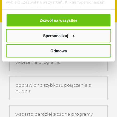
LEGO® Education
wybierz „Zezwól na wszystkie”. Kliknij "Spersonalizuj",
BLOG
Baza Wiedzy
Informatyka I AI 11+
aby wybrać pliki lub dowiedzieć się o nich więcej.
Scenariusze Zajęć
Odmów zgody poprzez przycisk „Odmowa”. Wtedy
LEGO® Education N
Kontakt
Zezwól na wszystkie
Przyrodnicze I Ścisłe
użyjemy tylko plików niezbędnych dla naszej strony.
Hybrydowe Nauczan
Twój wybór możesz zmienić przez kliknięcie przycisku w
SKLEP
LEGO® Education N
Aplikacje I
lewym dolnym rogu strony. Więcej informacji znajdziesz
Różnice między wersją 3.1, a wersją
Przyrodnicze I Ścisłe
Spersonalizuj
Oprogramowanie
Legacy
w naszej
Polityce prywatności
LEGO® Education N
Wsparcie Techniczn
Przyrodnicze I Ścisłe 
Odmowa
uproszczono bloki służące do
LEGO® Education 
tworzenia programu
Park
LEGO® Education C
Express
poprawiono szybkość połączenia z
LEGO® Education S
hubem
Essential
LEGO® Education Br
Motion Essential
wsparto bardziej złożone programy