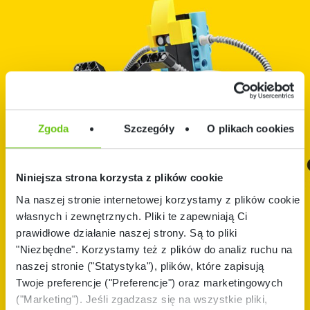
LEGO®
EDUCATION
Zgoda
Szczegóły
O plikach cookies
ROZWIĄZAN
Koncepcja Nauczani
System Nauczania 
EDUKACYJN
Niniejsza strona korzysta z plików cookie
STEAM
Na naszej stronie internetowej korzystamy z plików cookie:
PRODUKTY
Żłobek I Przedszkol
własnych i zewnętrznych. Pliki te zapewniają Ci
Szkoła Podstawowa 
prawidłowe działanie naszej strony. Są to pliki
SZKOLENIA
LEGO® Education
1-3
Informatyka I AI 5+
"Niezbędne". Korzystamy też z plików do analiz ruchu na
Szkoła Podstawowa 
naszej stronie ("Statystyka"), plików, które zapisują
WSPARCIE
LEGO® Education
4-8
Twoje preferencje ("Preferencje") oraz marketingowych
Informatyka I AI 8+
NAUCZYCIE
("Marketing"). Jeśli zgadzasz się na wszystkie pliki,