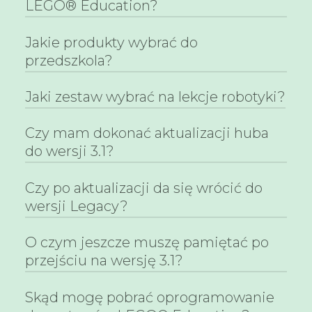
placówek oświatowych: żłobków,
LEGO® Education?
przedszkoli i szkół mogą Państwo zakupić
w sklepie Autoryzowanego Dystrybutora
Jakie produkty wybrać do
Zestawy LEGO® Education przeznaczone
LEGO® Education w Polsce – firmy Moje
są do placówek edukacyjnych: żłobków,
przedszkola?
Bambino.
przedszkoli, szkół podstawowych i szkół
ponadpodstawowych.
Jaki zestaw wybrać na lekcje robotyki?
Dla żłobków i przedszkoli dedykowane są
zestawy edukacyjne LEGO® DUPLO®:
STEAM PARK, Coding Express, Story Tales
Czy mam dokonać aktualizacji huba
Zestawy LEGO® Education SPIKE ™
– Opowieści, Zbuduj Emocje, Mój Świat
Prime (dla klas 4-8) i LEGO®
do wersji 3.1?
XL, Tech Machines oraz zestawy
MINDSTORMS® Education EV3 (dla klas
uzupełniające: Rury, Zwierzęta, Ludziki,
7-8 i szkół ponadpodstawowych) to
Czy po aktualizacji da się wrócić do
TAK
– jeśli czynnie wykorzystujesz ją w
Zestaw Kreatywny.
edukacyjne pomoce wprowadzające
swojej codziennej pracy
wersji Legacy?
uczniów w fascynujący świat
NIE
– gdy rzadko z niej korzystasz lub
programowania, inżynierii i robotyki.
kodujesz w języku Python
Dzięki nim uczniowie konstruują proste i
O czym jeszcze muszę pamiętać po
W razie potrzeby można wrócić do
(oczekujemy na nowe API Pythona)
zaawansowane budowle, roboty i
poprzedniej wersji aplikacji, korzystając z
przejściu na wersję 3.1?
pojazdy, przygotowując się do
darmowego kreatora (w języku
podejmowania zawodów przyszłości.
angielskim). Dostępny jest
pod tym
Skąd mogę pobrać oprogramowanie
Pamiętaj o tym, by sprawdzić
linkiem
. Obniżenie wersji jest konieczne
poprawność stworzonych wcześniej