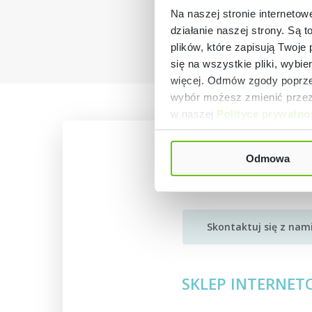
Na naszej stronie internetow
działanie naszej strony. Są t
plików, które zapisują Twoje
się na wszystkie pliki, wybie
więcej. Odmów zgody poprzez
wybór możesz zmienić przez 
w naszej
Polityce prywatno
Odmowa
KONTAKT
Skontaktuj się z nami
SKLEP INTERNE