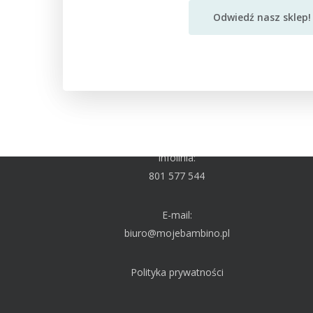
Odwiedź nasz sklep!
SKONTAKTUJ SIĘ Z NAMI!
Infolinia:
801 577 544
E-mail:
biuro@mojebambino.pl
Polityka prywatności