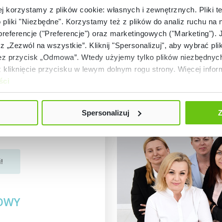
ej korzystamy z plików cookie: własnych i zewnętrznych. Pliki t
o pliki "Niezbędne". Korzystamy też z plików do analiz ruchu na n
 preferencje ("Preferencje") oraz marketingowych ("Marketing"). 
rz „Zezwól na wszystkie”. Kliknij "Spersonalizuj", aby wybrać plik
 przycisk „Odmowa”. Wtedy użyjemy tylko plików niezbędnych 
kliknięcie przycisku w lewym dolnym rogu strony. Więcej inform
ści
Spersonalizuj
Z
!
TOWY