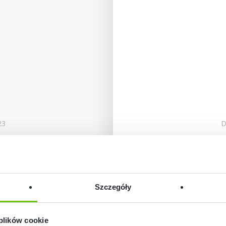
23
D
czeniami
Pobie
komputer
Szczegóły
 plików cookie