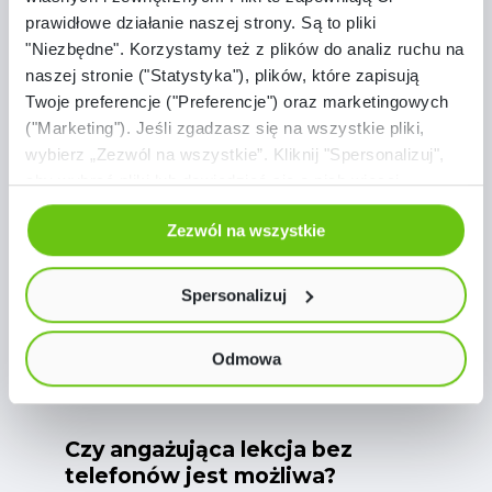
Szkoła przyszłości nie będzie szkołą bez
prawidłowe działanie naszej strony. Są to pliki
technologii. Będzie szkołą, w której
"Niezbędne". Korzystamy też z plików do analiz ruchu na
technologia:
naszej stronie ("Statystyka"), plików, które zapisują
Twoje preferencje ("Preferencje") oraz marketingowych
wspiera proces nauczania,
("Marketing"). Jeśli zgadzasz się na wszystkie pliki,
angażuje zamiast rozpraszać,
wybierz „Zezwól na wszystkie”. Kliknij "Spersonalizuj",
pozostaje pod kontrolą
aby wybrać pliki lub dowiedzieć się o nich więcej.
Odmów zgody poprzez przycisk „Odmowa”. Wtedy
nauczyciela.
Zezwól na wszystkie
użyjemy tylko plików niezbędnych dla naszej strony.
Twój wybór możesz zmienić przez kliknięcie przycisku w
To zupełnie inna filozofia korzystania z
lewym dolnym rogu strony. Więcej informacji znajdziesz
Spersonalizuj
cyfrowych narzędzi.
w naszej
Polityce prywatności
Odmowa
Czy angażująca lekcja bez
telefonów jest możliwa?