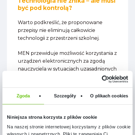
Technologia nie znika – ale musi
być pod kontrolą?
Warto podkreślić, że proponowane
przepisy nie eliminują całkowicie
technologii z przestrzeni szkolnej.
MEN przewiduje możliwość korzystania z
urządzeń elektronicznych za zgodą
nauczyciela w sytuacjach uzasadnionych
dydaktycznie, np. podczas realizacji
quizu, edukacji medialnej lub kontaktu z
rodzicem.
Zgoda
Szczegóły
O plikach cookies
Zmiany nie polegają zatem na odcięciu
szkoły od nowoczesnych narzędzi, lecz
Niniejsza strona korzysta z plików cookie
na wprowadzeniu większego porządku.
Na naszej stronie internetowej korzystamy z plików cookie:
własnych i zewnętrznych. Pliki te zapewniają Ci