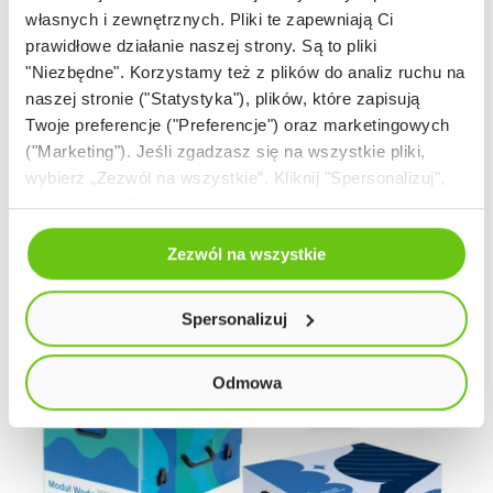
, gotowe
do przeprowadzenia doświadczeń przez uczniów
własnych i zewnętrznych. Pliki te zapewniają Ci
do wykorzystania podczas lekcji.
prawidłowe działanie naszej strony. Są to pliki
"Niezbędne". Korzystamy też z plików do analiz ruchu na
naszej stronie ("Statystyka"), plików, które zapisują
Twoje preferencje ("Preferencje") oraz marketingowych
Wykorzystaj dofinansowanie i zadbaj o
("Marketing"). Jeśli zgadzasz się na wszystkie pliki,
innowacyjne pomoce dydaktyczne w Twojej
wybierz „Zezwól na wszystkie”. Kliknij "Spersonalizuj",
aby wybrać pliki lub dowiedzieć się o nich więcej.
pracowni szkolnej! Nowoczesne pomoce i
Odmów zgody poprzez przycisk „Odmowa”. Wtedy
akcesoria pozwolą uczniom doświadczyć
Zezwól na wszystkie
użyjemy tylko plików niezbędnych dla naszej strony.
wiedzy. Sprawdź ofertę dedykowaną Kryterium
Twój wybór możesz zmienić przez kliknięcie przycisku w
V Rezerwy Oświatowej.
lewym dolnym rogu strony. Więcej informacji znajdziesz
Spersonalizuj
w naszej
Polityce prywatności
Odmowa