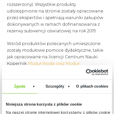
rozszerzony). Wszystkie produkty
udostępnione na stronie zostały opracowane
przez ekspertów i spełniają warunki zakupów
dokonywanych w ramach dofinansowania z
rezerwy subwencji oświatowej na rok 2019.
Wśród produktów polecanych umieszczone
zostały modułowe pomoce dydaktyczne, takie
jak opracowane na licencji Centrum Nauki
Kopernik
Moduł Woda oraz Moduł
Powietrze
. Są to kompleksowe pomoce
dydaktyczne obejmujące zestaw gotowych
narzędzi dla nauczyciela, umożliwiający
Zgoda
Szczegóły
O plikach cookies
realizację podstawy programowej z
wykorzystaniem metody badawczej. Obejmują
scenariusze
lekcji wraz z opracowaniem metodycznym dla
Niniejsza strona korzysta z plików cookie
nauczycieli,
sprzęty, akcesoria oraz materiały przeznaczone
Na naszej stronie internetowej korzystamy z plików cookie: