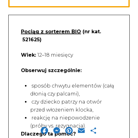
Pomoce sensoryczne mogą być
wykorzystywane już od pierwszych
miesięcy życia i towarzyszyć dziecku
przez cały okres żłobkowy.
Pociąg z sorterem BIO
(nr kat.
521625)
Wiek:
12–18 miesięcy
Obserwuj szczególnie:
sposób chwytu elementów (całą
dłonią czy palcami),
czy dziecko patrzy na otwór
przed włożeniem klocka,
reakcję na niepowodzenie
(próby vs. rezygnacja).
Facebook
Messenger
Pinterest
Email
Share
Dlaczego ta pomoc?