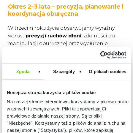
Okres 2–3 lata – precyzja, planowanie i
koordynacja oburęczna
W trzecim roku życia obserwujemy wyraźny
wzrost
precyzji ruchów dłoni
, zdolności do
manipulacji oburęcznej oraz wydłużenie
koncentracji na zadaniu.
Dziecko:
Zgoda
Szczegóły
O plikach cookies
coraz sprawniej kontroluje ruchy palców,
potrafi wykonywać czynności sekwencyjne,
Niniejsza strona korzysta z plików cookie
używa rąk w sposób bardziej zróżnicowany
Na naszej stronie internetowej korzystamy z plików cookie:
(jedna stabilizuje, druga manipuluje),
własnych i zewnętrznych. Pliki te zapewniają Ci
doskonali koordynację wzrokowo-ruchową,
prawidłowe działanie naszej strony. Są to pliki
zaczyna wykonywać czynności
"Niezbędne". Korzystamy też z plików do analiz ruchu na
samoobsługowe wymagające precyzji.
naszej stronie ("Statystyka"), plików, które zapisują