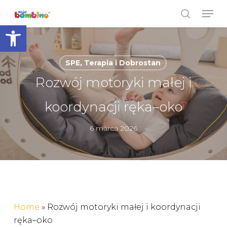
Skip
Men
to
search
Open toolbar
Close
main
Menu
content
SPE, Terapia i Dobrostan
Rozwój motoryki małej i
koordynacji ręka–oko
6 marca 2026
Home
»
Rozwój motoryki małej i koordynacji
ręka–oko