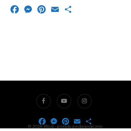
Facebook
Messenger
Pinterest
Email
Share
facebook
youtube
instagram
Facebook
Messenger
Pinterest
Email
Share
© 2026 Blog - porady pedagogiczne.