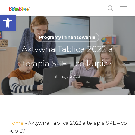
Skip
Men
to
search
Open toolbar
Close
main
Menu
content
Programy i finansowanie
Aktywna Tablica 2022 a
terapia SPE – co kupić?
9 maja 2022
Home
»
Aktywna Tablica 2022 a terapia SPE – co
kupić?