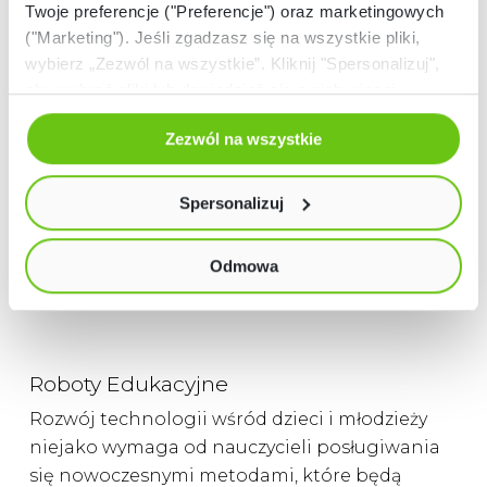
miarodajne efekty. Zachęcamy do
Twoje preferencje ("Preferencje") oraz marketingowych
("Marketing"). Jeśli zgadzasz się na wszystkie pliki,
przetestowania wersji DEMO programu
wybierz „Zezwól na wszystkie”. Kliknij "Spersonalizuj",
(
https://mojebambino.pl/bambinoplay/demo/
)
aby wybrać pliki lub dowiedzieć się o nich więcej.
Odmów zgody poprzez przycisk „Odmowa”. Wtedy
Zezwól na wszystkie
użyjemy tylko plików niezbędnych dla naszej strony.
Twój wybór możesz zmienić przez kliknięcie przycisku w
lewym dolnym rogu strony. Więcej informacji znajdziesz
Spersonalizuj
w naszej
Polityce prywatności
Odmowa
Roboty Edukacyjne
Rozwój technologii wśród dzieci i młodzieży
niejako wymaga od nauczycieli posługiwania
się nowoczesnymi metodami, które będą