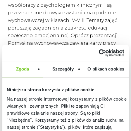
współpracy z psychologiem klinicznym i są
przeznaczone do wykorzystania na godzinie
wychowawczej w klasach IV-VIII. Tematy zajęć
poruszają zagadnienia z zakresu edukacji
społeczno-emocjonalnej. Oprócz prezentacji,
Pomysł na wychowawczą zawiera karty pracy
dla uczniów, a także scenariusz zajęć i
konspekt dla nauczyciela oraz plakaty
tematyczne.
Zgoda
Szczegóły
O plikach cookies
W pakietach nie mogło zabraknąć flagowego
programu w zasobach Moje Bambino –
Niniejsza strona korzysta z plików cookie
Akademia Bambika. Bohaterem jest przyjazny
Na naszej stronie internetowej korzystamy z plików cookie:
smok Bambik, który wspiera ucznia w terapii
własnych i zewnętrznych. Pliki te zapewniają Ci
logopedycznej i pedagogicznej. Atrakcyjny
prawidłowe działanie naszej strony. Są to pliki
system motywacyjny utrzymuje uwagę dziecka
"Niezbędne". Korzystamy też z plików do analiz ruchu na
na wysokim poziomie, a ćwiczenia dają
naszej stronie ("Statystyka"), plików, które zapisują