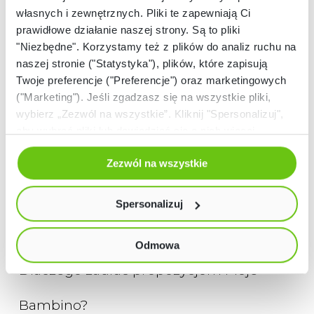
przygotowane również z myślą o uczniach ze
własnych i zewnętrznych. Pliki te zapewniają Ci
SPE, w tym z różnymi niepełnosprawnościami.
prawidłowe działanie naszej strony. Są to pliki
"Niezbędne". Korzystamy też z plików do analiz ruchu na
naszej stronie ("Statystyka"), plików, które zapisują
Twoje preferencje ("Preferencje") oraz marketingowych
("Marketing"). Jeśli zgadzasz się na wszystkie pliki,
wybierz „Zezwól na wszystkie”. Kliknij "Spersonalizuj",
aby wybrać pliki lub dowiedzieć się o nich więcej.
Odmów zgody poprzez przycisk „Odmowa”. Wtedy
Zezwól na wszystkie
użyjemy tylko plików niezbędnych dla naszej strony.
Twój wybór możesz zmienić przez kliknięcie przycisku w
lewym dolnym rogu strony. Więcej informacji znajdziesz
Spersonalizuj
w naszej
Polityce prywatności
Odmowa
Dlaczego zaufać propozycjom Moje
Bambino?