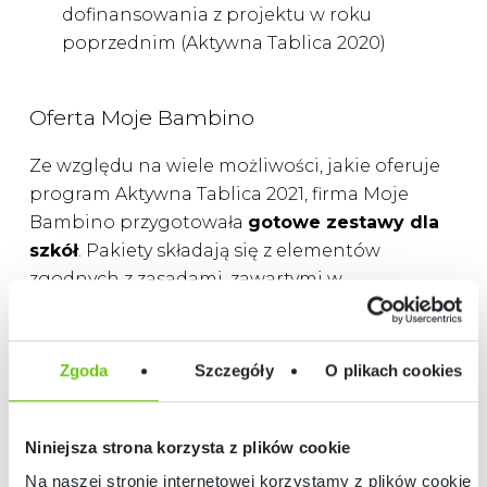
dofinansowania z projektu w roku
poprzednim (Aktywna Tablica 2020)
Oferta Moje Bambino
Ze względu na wiele możliwości, jakie oferuje
program Aktywna Tablica 2021, firma Moje
Bambino przygotowała
gotowe zestawy dla
szkół
. Pakiety składają się z elementów
zgodnych z zasadami, zawartymi w
rozporządzeniu MEN, które mają za zadanie
ułatwić placówkom wyszukiwanie potrzebnych
produktów.
Zgoda
Szczegóły
O plikach cookies
Pakiety zawierają zarówno
ofertę sprzętową,
jak i pomoce, usprawniające i
Niniejsza strona korzysta z plików cookie
uatrakcyjniające zajęcia
. Zostały
Na naszej stronie internetowej korzystamy z plików cookie: