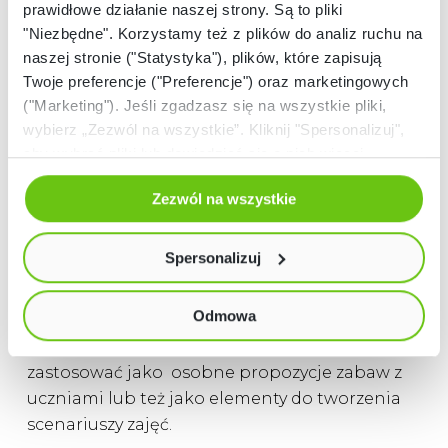
prawidłowe działanie naszej strony. Są to pliki
"Niezbędne". Korzystamy też z plików do analiz ruchu na
Zestaw składa się z robota edukacyjnego
naszej stronie ("Statystyka"), plików, które zapisują
Photon wraz z 50-cioma ćwiczeniami
Twoje preferencje ("Preferencje") oraz marketingowych
przeznaczonymi do zajęć terapii
("Marketing"). Jeśli zgadzasz się na wszystkie pliki,
pedagogicznej oraz zajęć rewalidacyjnych z
wybierz „Zezwól na wszystkie”. Kliknij "Spersonalizuj",
dziećmi.
aby wybrać pliki lub dowiedzieć się o nich więcej.
Odmów zgody poprzez przycisk „Odmowa”. Wtedy
Ćwiczenia, które zostały zastosowane w
Zezwól na wszystkie
użyjemy tylko plików niezbędnych dla naszej strony.
zestawie, w zostały dostosowane do możliwości
Twój wybór możesz zmienić przez kliknięcie przycisku w
dzieci w wieku przedszkolnym, uczniów
lewym dolnym rogu strony. Więcej informacji znajdziesz
Spersonalizuj
edukacji wczesnoszkolnej oraz klas 4-
w naszej
Polityce prywatności
6. Ćwiczenia zawarte w zestawie zawierają
Odmowa
zarówno zadania przeznaczone do pracy
indywidualnej, jak i grupowej, które można
zastosować jako osobne propozycje zabaw z
uczniami lub też jako elementy do tworzenia
scenariuszy zajęć.