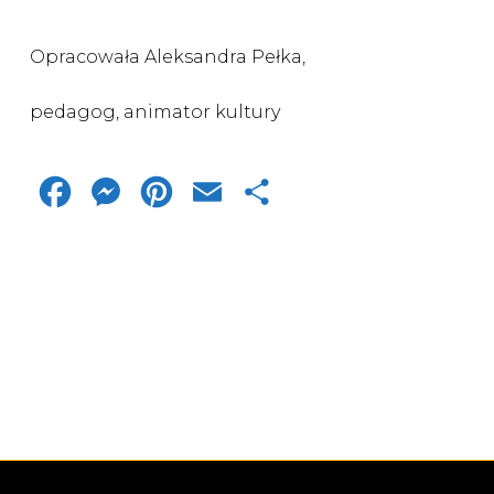
Opracowała Aleksandra Pełka,
pedagog, animator kultury
Facebook
Messenger
Pinterest
Email
Share