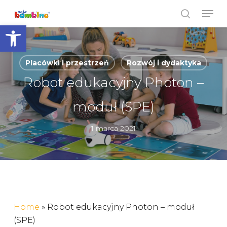
Skip
Men
to
search
Open toolbar
Close
main
Menu
content
Placówki i przestrzeń
Rozwój i dydaktyka
Robot edukacyjny Photon –
moduł (SPE)
1 marca 2021
Home
»
Robot edukacyjny Photon – moduł
(SPE)