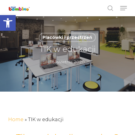
Skip
Men
to
search
Open toolbar
Close
main
Menu
content
Placówki i przestrzeń
TIK w edukacji
16 kwietnia 2020
Home
»
TIK w edukacji