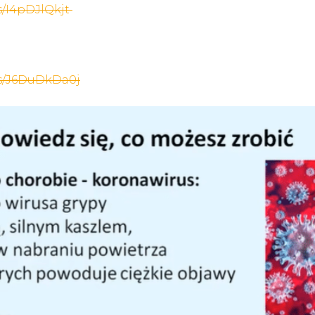
s/I4pDJlQkjt
os/J6DuDkDa0j