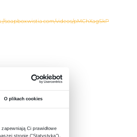
/soapbox.wistia.com/videos/pMChXagSkP
O plikach cookies
e zapewniają Ci prawidłowe
aszej stronie ("Statystyka"),