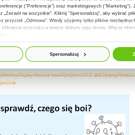
 preferencje ("Preferencje") oraz marketingowych ("Marketing"). 
rz „Zezwól na wszystkie”. Kliknij "Spersonalizuj", aby wybrać plik
 przycisk „Odmowa”. Wtedy użyjemy tylko plików niezbędnych 
kliknięcie przycisku w lewym dolnym rogu strony. Więcej inform
ści
Spersonalizuj
Z
eos/KYAhylRQAj?fbclid=IwAR2VjXmO1TZ-dtEJSqYgRNdSG
tQhCY8