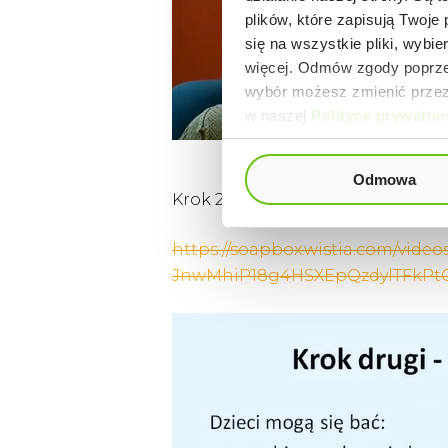
plików, które zapisują Twoje
się na wszystkie pliki, wybie
więcej. Odmów zgody poprzez
wybór możesz zmienić przez 
w naszej
Polityce prywatno
Odmowa
Krok 2 i 3:
https://soapbox.wistia.com/vid
JnwMhiP18g4HSXEpQzdylTFkP