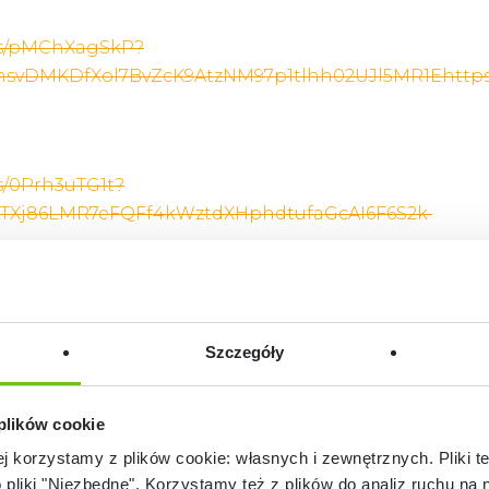
eos/pMChXagSkP?
svDMKDfXol7BvZcK9AtzNM97p1tlhh02UJl5MR1Ehttps:/
os/0Prh3uTG1t?
LkTXj86LMR7eFQFf4kWztdXHphdtufaGcAI6F6S2k
Szczegóły
 plików cookie
ej korzystamy z plików cookie: własnych i zewnętrznych. Pliki t
o pliki "Niezbędne". Korzystamy też z plików do analiz ruchu na n