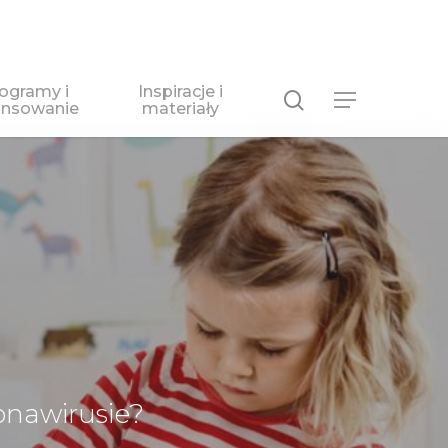
ogramy i
Inspiracje i
search
Menu
ansowanie
materiały
onawirusie?