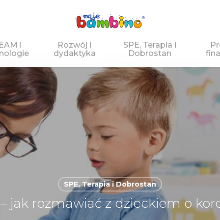
EAM i
Rozwój i
SPE, Terapia i
Pr
nologie
dydaktyka
Dobrostan
fin
 zamknąć
SPE, Terapia i Dobrostan
 – jak rozmawiać z dzieckiem o kor