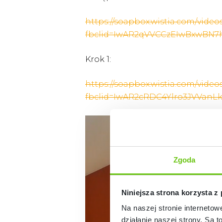
htt
ps://soapbox.wistia.com/vid
fbclid=IwAR2qVVCCzEIwBxwBN7h
Krok 1:
https://soapbox.wistia.com/vide
fbclid=IwAR2cRDC4Ylro3JVVan
Zgoda
Niniejsza strona korzysta z
Na naszej stronie internetow
działanie naszej strony. Są t