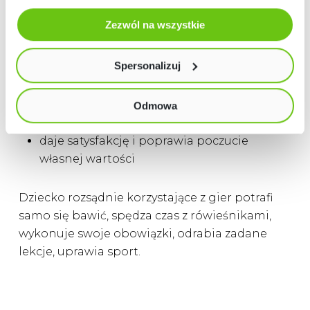
Odmów zgody poprzez przycisk „Odmowa”. Wtedy
Zezwól na wszystkie
użyjemy tylko plików niezbędnych dla naszej strony.
usprawnia ruchomość gałek ocznych
Twój wybór możesz zmienić przez kliknięcie przycisku w
skraca czas reakcji na bodźce wizualne
lewym dolnym rogu strony. Więcej informacji znajdziesz
Spersonalizuj
poprawia koordynację oko-ręka
w naszej
Polityce prywatności
rozwija myślenie
zwiększa umiejętność dążenia o celu,
Odmowa
podnoszenia sobie poprzeczki
daje satysfakcję i poprawia poczucie
własnej wartości
Dziecko rozsądnie korzystające z gier potrafi
samo się bawić, spędza czas z rówieśnikami,
wykonuje swoje obowiązki, odrabia zadane
lekcje, uprawia sport.