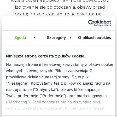
Zachowania społeczne – może powodować
izolowanie się od otoczenia, obawy przed
oceną innych, czasami relacje wirtualne
stają się ważniejsze od rzeczywistych,
pojawiają się trudności w komunikacji
niewerbalnej i werbalnej, problemy z
Zgoda
Szczegóły
O plikach cookies
odróżnianiem świata rzeczywistego od
wirtualnego.
Poczucie własnej wartości – brak
Niniejsza strona korzysta z plików cookie
możliwości grania jest równoznaczny z
Na naszej stronie internetowej korzystamy z plików cookie:
niemożnością zdobywania uznania,
własnych i zewnętrznych. Pliki te zapewniają Ci
obniżaniem się samooceny.
prawidłowe działanie naszej strony. Są to pliki
"Niezbędne". Korzystamy też z plików do analiz ruchu na
naszej stronie ("Statystyka"), plików, które zapisują
Twoje preferencje ("Preferencje") oraz marketingowych
("Marketing"). Jeśli zgadzasz się na wszystkie pliki,
Granie z umiarem, czyli spędzanie czasu przed
wybierz „Zezwól na wszystkie”. Kliknij "Spersonalizuj",
komputerem lub z telefonem z umiejętnością
aby wybrać pliki lub dowiedzieć się o nich więcej.
przestrzegania granic czasowych: