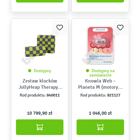
Dostępny
Dostępny na
zamówienie
Zestaw klocków
Knowla Web –
JollyHeap Therapy -
Planeta M (motoryka
szaro-limonkowe, 150
mała)
840011
821127
Kod produktu:
Kod produktu:
szt.
10 799,90 zł
1 046,00 zł