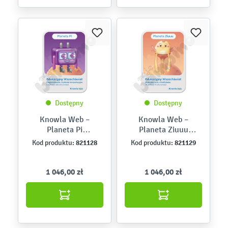
Dostępny
Dostępny
Knowla Web –
Knowla Web –
Planeta Pi
Planeta Ziuuu
(programowanie)
(motoryka duża)
821128
821129
Kod produktu:
Kod produktu:
1 046,00 zł
1 046,00 zł