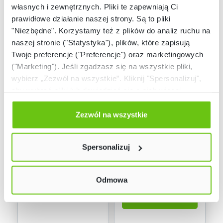
%
własnych i zewnętrznych. Pliki te zapewniają Ci
prawidłowe działanie naszej strony. Są to pliki
"Niezbędne". Korzystamy też z plików do analiz ruchu na
naszej stronie ("Statystyka"), plików, które zapisują
Twoje preferencje ("Preferencje") oraz marketingowych
("Marketing"). Jeśli zgadzasz się na wszystkie pliki,
Dostępny na
Dostępny
wybierz „Zezwól na wszystkie”. Kliknij "Spersonalizuj",
zamówienie
aby wybrać pliki lub dowiedzieć się o nich więcej.
Zestaw treningowy
Cyfrowe zasoby –
Odmów zgody poprzez przycisk „Odmowa”. Wtedy
dla dzieci z
Zestaw SensoLyke
zaburzeniami
Master
użyjemy tylko plików niezbędnych dla naszej strony.
Zezwól na wszystkie
ZEST6310
865001
Kod produktu:
Kod produktu:
przetwarzania
Twój wybór możesz zmienić przez kliknięcie przycisku w
6 250,00 zł
słuchowego
lewym dolnym rogu strony. Więcej informacji znajdziesz
8 473,20 zł
7 599,90 zł
Spersonalizuj
w naszej
Polityce prywatności
Najniższa cena z 30 dni
przed wprowadzeniem
7 599,90 zł
obniżki:
Odmowa