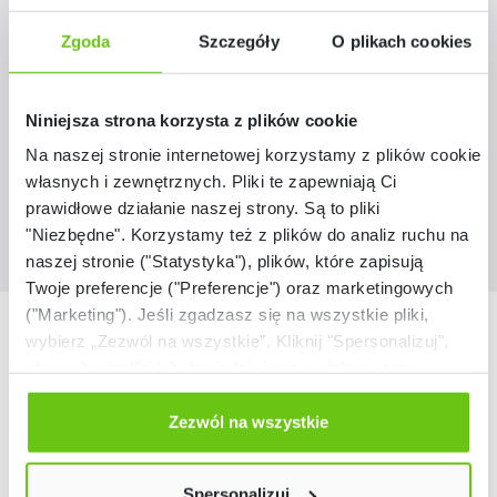
Klocki zapasowe do Scottie Go! Edu
Zgoda
Szczegóły
O plikach cookies
031316
Kod produktu:
Niniejsza strona korzysta z plików cookie
19,90 zł
Na naszej stronie internetowej korzystamy z plików cookie:
własnych i zewnętrznych. Pliki te zapewniają Ci
prawidłowe działanie naszej strony. Są to pliki
"Niezbędne". Korzystamy też z plików do analiz ruchu na
naszej stronie ("Statystyka"), plików, które zapisują
Twoje preferencje ("Preferencje") oraz marketingowych
("Marketing"). Jeśli zgadzasz się na wszystkie pliki,
Nasze marki
wybierz „Zezwól na wszystkie”. Kliknij "Spersonalizuj",
aby wybrać pliki lub dowiedzieć się o nich więcej.
Odmów zgody poprzez przycisk „Odmowa”. Wtedy
użyjemy tylko plików niezbędnych dla naszej strony.
Zezwól na wszystkie
Twój wybór możesz zmienić przez kliknięcie przycisku w
lewym dolnym rogu strony. Więcej informacji znajdziesz
Spersonalizuj