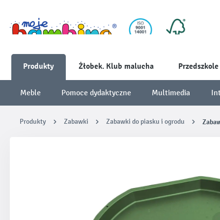
Produkty
Żłobek. Klub malucha
Przedszkole
Meble
Pomoce dydaktyczne
Multimedia
In
Produkty
Zabawki
Zabawki do piasku i ogrodu
Zabaw
Pomiń galerię zdjęć