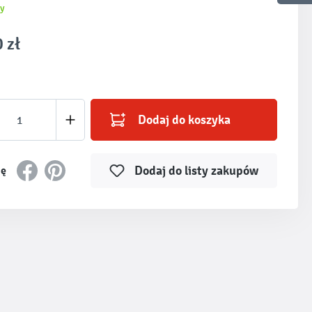
y
 zł
produktu: Wprowadź żądaną ilość lub użyj prz
Dodaj do koszyka
Dodaj do listy zakupów
ię