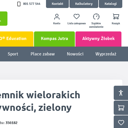
801 577 544
Kontakt
Kalkulatory
Katalogi
Konto
Lista zakupowa
Szybkie
Koszyk
zamówienie
O® Education
Kompas Jutra
Aktywny Żłobek
Sport
Place zabaw
Nowości
Wyprzedaż
emnik wielorakich
wności, zielony
356182
tu: