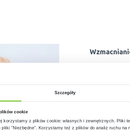
Wzmacniani
Zajęcia z wykorzystaniem pojem
manualnych u dzieci. Przesuwa
tacy, to nie tylko świetna rozryw
Szczegóły
precyzję, koordynację ruchową 
możliwości pojem
 plików cookie
ej korzystamy z plików cookie: własnych i zewnętrznych. Pliki t
o pliki "Niezbędne". Korzystamy też z plików do analiz ruchu na n