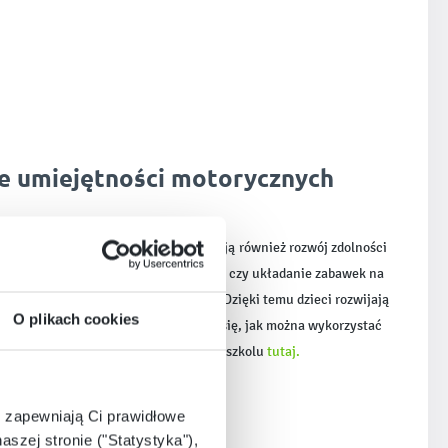
e umiejętności motorycznych
nika wielorakich aktywności wspierają również rozwój zdolności
nie elementów, sortowanie liczmanów czy układanie zabawek na
ka, ale też trening dla małych rączek. Dzięki temu dzieci rozwijają
O plikach cookies
oraz zdolność koncentracji. Dowiedz się, jak można wykorzystać
nika podczas jesiennych zajęć w przedszkolu
tutaj.
e zapewniają Ci prawidłowe
aszej stronie ("Statystyka"),