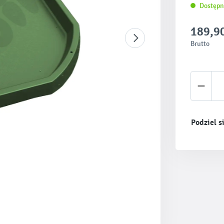
Dostępn
189,90
Brutto
Ilość 
Podziel s